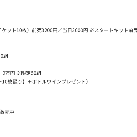
ット10枚）前売3200円／当日3600円 ※スタートキット前
0組
万円 ※限定50組
0円＋10枚綴り】＋ボトルワインプレゼント）
で販売中