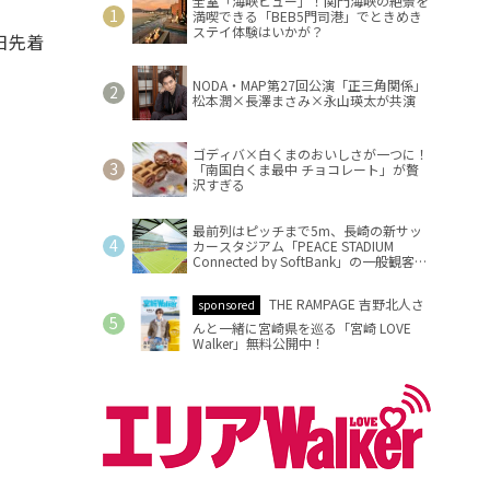
全室「海峡ビュー」！関門海峡の絶景を
満喫できる「BEB5門司港」でときめき
ステイ体験はいかが？
日先着
NODA・MAP第27回公演「正三角関係」
松本潤×長澤まさみ×永山瑛太が共演
ゴディバ×白くまのおいしさが一つに！
「南国白くま最中 チョコレート」が贅
沢すぎる
最前列はピッチまで5m、長崎の新サッ
カースタジアム「PEACE STADIUM
Connected by SoftBank」の一般観客席
情報を公開
THE RAMPAGE 吉野北人さ
sponsored
んと一緒に宮崎県を巡る「宮崎 LOVE
Walker」無料公開中！