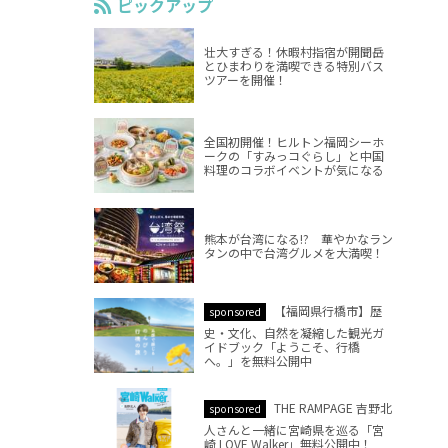
ピックアップ
壮大すぎる！休暇村指宿が開聞岳
とひまわりを満喫できる特別バス
ツアーを開催！
全国初開催！ヒルトン福岡シーホ
ークの「すみっコぐらし」と中国
料理のコラボイベントが気になる
熊本が台湾になる!? 華やかなラン
タンの中で台湾グルメを大満喫！
【福岡県行橋市】歴
sponsored
史・文化、自然を凝縮した観光ガ
イドブック「ようこそ、行橋
へ。」を無料公開中
THE RAMPAGE 吉野北
sponsored
人さんと一緒に宮崎県を巡る「宮
崎 LOVE Walker」無料公開中！