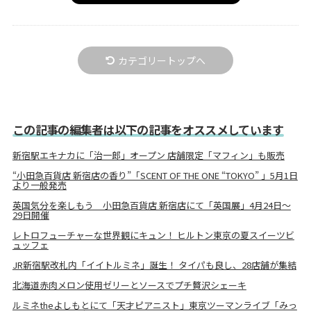
カテゴリートップへ
この記事の編集者は以下の記事をオススメしています
新宿駅エキナカに「治一郎」オープン 店舗限定「マフィン」も販売
“小田急百貨店 新宿店の香り”「SCENT OF THE ONE “TOKYO” 」5月1日
より一般発売
英国気分を楽しもう 小田急百貨店 新宿店にて「英国展」4月24日～
29日開催
レトロフューチャーな世界観にキュン！ ヒルトン東京の夏スイーツビ
ュッフェ
JR新宿駅改札内「イイトルミネ」誕生！ タイパも良し、28店舗が集結
北海道赤肉メロン使用ゼリーとソースでプチ贅沢シェーキ
ルミネtheよしもとにて「天才ピアニスト」東京ツーマンライブ「みっ