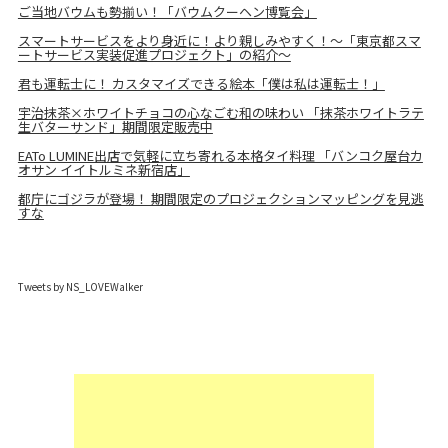
ご当地バウムも勢揃い！「バウムクーヘン博覧会」
スマートサービスをより身近に！より親しみやすく！～「東京都スマ
ートサービス実装促進プロジェクト」の紹介～
君も運転士に！ カスタマイズできる絵本「僕は私は運転士！」
宇治抹茶×ホワイトチョコの心なごむ和の味わい 「抹茶ホワイトラテ
生バターサンド」期間限定販売中
EATo LUMINE出店で気軽に立ち寄れる本格タイ料理 「バンコク屋台カ
オサン イイトルミネ新宿店」
都庁にゴジラが登場！ 期間限定のプロジェクションマッピングを見逃
すな
Tweets by NS_LOVEWalker