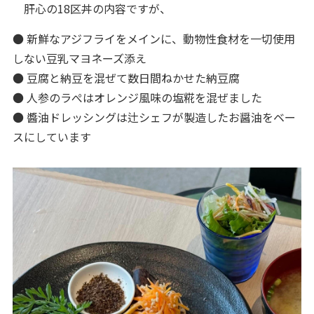
肝心の18区丼の内容ですが、
● 新鮮なアジフライをメインに、動物性食材を一切使用
しない豆乳マヨネーズ添え
● 豆腐と納豆を混ぜて数日間ねかせた納豆腐
● 人参のラぺはオレンジ風味の塩糀を混ぜました
● 醬油ドレッシングは辻シェフが製造したお醤油をベー
スにしています