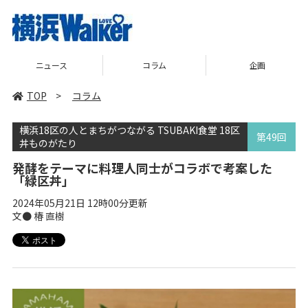
コラム
企画
TOP
TOP
>
コラム
横浜18区の人とまちがつながる TSUBAKI食堂 18区
第49回
丼ものがたり
発酵をテーマに料理人同士がコラボで考案した
「緑区丼」
2024年05月21日 12時00分更新
文● 椿 直樹