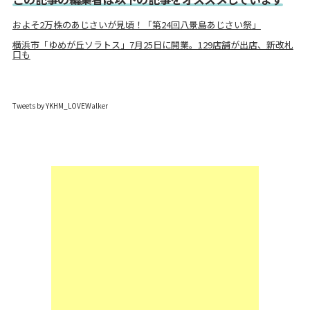
およそ2万株のあじさいが見頃！「第24回八景島あじさい祭」
横浜市「ゆめが丘ソラトス」7月25日に開業。129店舗が出店、新改札
口も
Tweets by YKHM_LOVEWalker