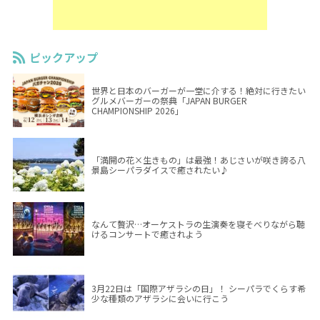
ピックアップ
世界と日本のバーガーが一堂に介する！絶対に行きたい
グルメバーガーの祭典「JAPAN BURGER
CHAMPIONSHIP 2026」
「満開の花×生きもの」は最強！あじさいが咲き誇る八
景島シーパラダイスで癒されたい♪
なんて贅沢…オーケストラの生演奏を寝そべりながら聴
けるコンサートで癒されよう
3月22日は「国際アザラシの日」！ シーパラでくらす希
少な種類のアザラシに会いに行こう