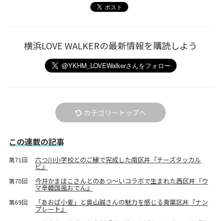
横浜LOVE WALKERの最新情報を購読しよう
カテゴリートップへ
この連載の記事
六つ川小学校とのご縁で完成した南区丼『チーズタッカル
第71回
ビ』
今井かまぼこさんとのあつ～いコラボで生まれた西区丼『ウ
第70回
マ辛韓国風おでん』
「あおば小麦」と奥山誠さんの魅力を感じる青葉区丼『ナン
第69回
プレート』