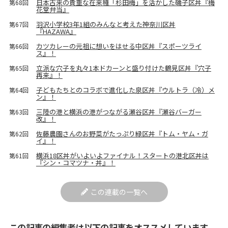
日本古来の貴重な在来種「杉田梅」を活かした磯子区丼『梅
第68回
花堂弁当』
羽沢小学校3年1組のみんなと考えた神奈川区丼
第67回
『HAZAWA』
カツカレーの元祖に想いをはせる中区丼『スポーツライ
第66回
ス』！
立派な穴子を丸々1本ドカーンと盛り付けた鶴見区丼『穴子
第65回
再来』！
子どもたちとのコラボで進化した泉区丼『ウルトラ（冷）メ
第64回
ン』！
三陸の港と横浜の港がつながる瀬谷区丼『瀬谷バーガー
第63回
改』！
佐藤農園さんのお野菜がたっぷり緑区丼『トム・ヤム・ガ
第62回
イ』！
横浜18区丼がいよいよファイナル！スタートの港北区丼は
第61回
『シン・コマツナ・丼』！
この連載の一覧へ
この記事の編集者は以下の記事をオススメしています