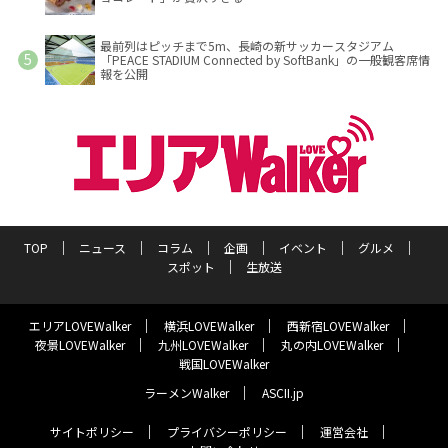
最前列はピッチまで5m、長崎の新サッカースタジアム
「PEACE STADIUM Connected by SoftBank」の一般観客席情
報を公開
TOP
ニュース
コラム
企画
イベント
グルメ
スポット
生放送
エリアLOVEWalker
横浜LOVEWalker
西新宿LOVEWalker
夜景LOVEWalker
九州LOVEWalker
丸の内LOVEWalker
戦国LOVEWalker
ラーメンWalker
ASCII.jp
サイトポリシー
プライバシーポリシー
運営会社