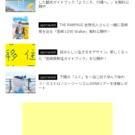
した観光ガイドブック「ようこそ、行橋へ。」を無料公
開中
THE RAMPAGE 吉野北人さんと一緒に宮崎
sponsored
県を巡る「宮崎 LOVE Walker」無料公開中！
自分らしい生き方をデザイン。新しくなっ
sponsored
た「宮崎県移住ガイドブック」を公開中！
下関の「ふぐ」を一泊二日で学んで味わ
sponsored
う！ガストロノミーツーリズムのFAMツアーを体験レポ
ート