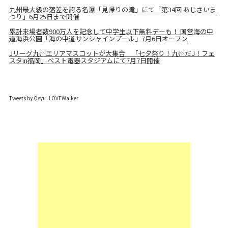
九州最大級の落差を誇る名瀑「見帰りの滝」にて「第34回 あじさいま
つり」6月25日まで開催
累計来場者数900万人を記念して中学生以下無料デーも！ 国営海の中
道海浜公園「海の中道サンシャインプール」7月6日オープン
Jリーグ九州エリアマスコットが大集合 「七夕祭り！九州だJ！フェ
スタin福岡」ベスト電器スタジアムにて7月7日開催
Tweets by Qsyu_LOVEWalker