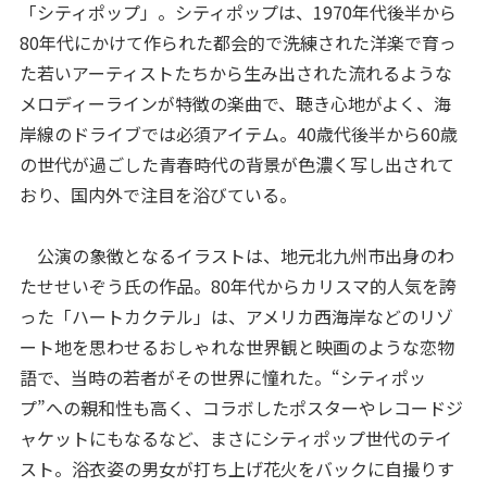
「シティポップ」。シティポップは、1970年代後半から
80年代にかけて作られた都会的で洗練された洋楽で育っ
た若いアーティストたちから生み出された流れるような
メロディーラインが特徴の楽曲で、聴き心地がよく、海
岸線のドライブでは必須アイテム。40歳代後半から60歳
の世代が過ごした青春時代の背景が色濃く写し出されて
おり、国内外で注目を浴びている。
公演の象徴となるイラストは、地元北九州市出身のわ
たせせいぞう氏の作品。80年代からカリスマ的人気を誇
った「ハートカクテル」は、アメリカ西海岸などのリゾ
ート地を思わせるおしゃれな世界観と映画のような恋物
語で、当時の若者がその世界に憧れた。“シティポッ
プ”への親和性も高く、コラボしたポスターやレコードジ
ャケットにもなるなど、まさにシティポップ世代のテイ
スト。浴衣姿の男女が打ち上げ花火をバックに自撮りす