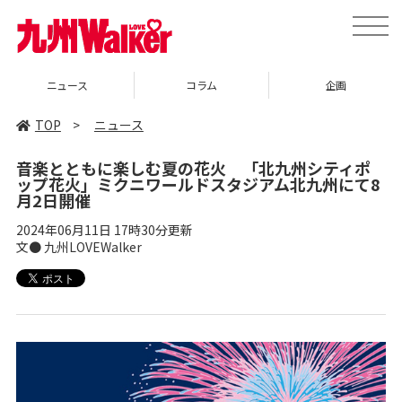
toggle
naviga
ニュース
コラム
企画
TOP
>
ニュース
音楽とともに楽しむ夏の花火 「北九州シティポ
ップ花火」ミクニワールドスタジアム北九州にて8
月2日開催
2024年06月11日 17時30分更新
文● 九州LOVEWalker