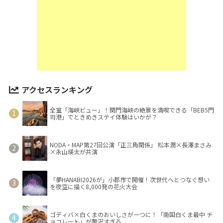
アクセスランキング
全室「海峡ビュー」！関門海峡の絶景を満喫できる「BEB5門
司港」でときめきステイ体験はいかが？
NODA・MAP第27回公演「正三角関係」 松本潤×長澤まさみ
×永山瑛太が共演
「夢HANABI2026が」小郡市で開催！次世代へとつなぐ想い
を夜空に描く8,000発の花火大会
ゴディバ×白くまのおいしさが一つに！「南国白くま最中 チ
ョコレート」が贅沢すぎる