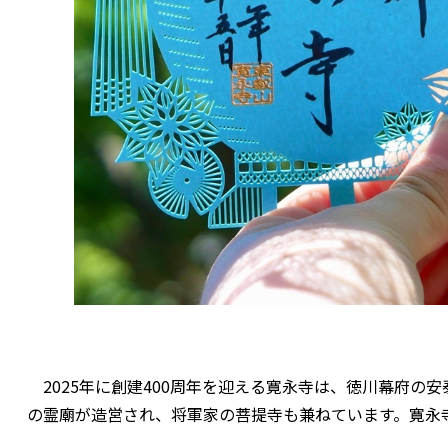
2025年に創建400周年を迎える寛永寺は、徳川幕府の
の霊廟が造営され、将軍家の菩提寺も兼ねています。寛永