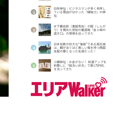
しく入れ替わる土地が、今も懐かしさ
を留めて進化を続ける飛騨市（岐阜
県）で体感できるぞ
日枝神社：ビジネスマンが多く参拝し
ている理由が分かった「縁結び」の神
社
木下藤吉郎（豊臣秀吉）が殿（しんが
り）を務めた世紀の撤退戦「金ヶ崎の
退き口」の現場を巡ってきた
日本有数の巨大な“海城”である高松城
は、鯛が泳ぐほど美しい堀を持つ西国
支配の要となった名城だった！
小網神社：お金がない！ 財運アップを
祈願しに「銭洗い弁天」で新1万円札
を洗ってきた