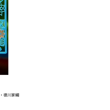
軍・德川家綱