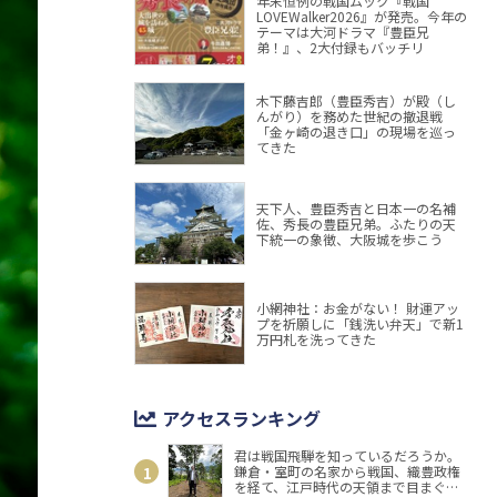
年末恒例の戦国ムック『戦国
LOVEWalker2026』が発売。今年の
テーマは大河ドラマ『豊臣兄
弟！』、2大付録もバッチリ
木下藤吉郎（豊臣秀吉）が殿（し
んがり）を務めた世紀の撤退戦
「金ヶ崎の退き口」の現場を巡っ
てきた
天下人、豊臣秀吉と日本一の名補
佐、秀長の豊臣兄弟。ふたりの天
下統一の象徴、大阪城を歩こう
小網神社：お金がない！ 財運アッ
プを祈願しに「銭洗い弁天」で新1
万円札を洗ってきた
アクセスランキング
君は戦国飛騨を知っているだろうか。
鎌倉・室町の名家から戦国、織豊政権
を経て、江戸時代の天領まで目まぐる