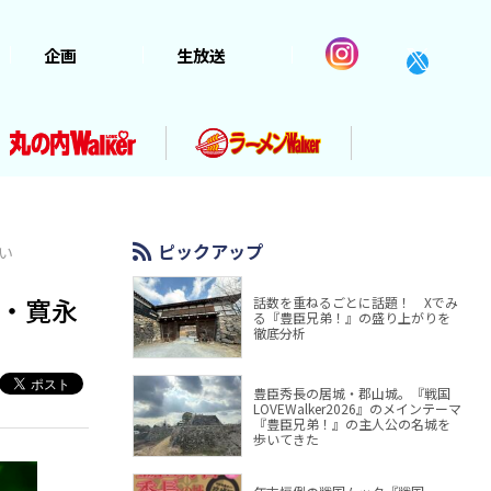
企画
生放送
ピックアップ
い
京・寛永
話数を重ねるごとに話題！ Xでみ
る『豊臣兄弟！』の盛り上がりを
徹底分析
豊臣秀長の居城・郡山城。『戦国
LOVEWalker2026』のメインテーマ
『豊臣兄弟！』の主人公の名城を
歩いてきた