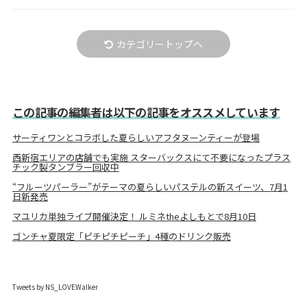
カテゴリートップへ
この記事の編集者は以下の記事をオススメしています
サーティワンとコラボした夏らしいアフタヌーンティーが登場
西新宿エリアの店舗でも実施 スターバックスにて不要になったプラス
チック製タンブラー回収中
“フルーツパーラー”がテーマの夏らしいパステルの新スイーツ、7月1
日新発売
マユリカ単独ライブ開催決定！ ルミネtheよしもとで8月10日
ゴンチャ夏限定「ピチピチピーチ」4種のドリンク販売
Tweets by NS_LOVEWalker