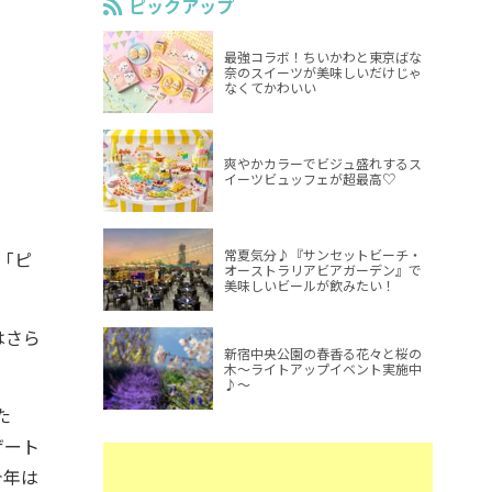
ピックアップ
最強コラボ！ちいかわと東京ばな
奈のスイーツが美味しいだけじゃ
なくてかわいい
爽やかカラーでビジュ盛れするス
イーツビュッフェが超最高♡
常夏気分♪『サンセットビーチ・
「ピ
オーストラリアビアガーデン』で
美味しいビールが飲みたい！
はさら
新宿中央公園の春香る花々と桜の
木～ライトアップイベント実施中
♪～
た
ザート
今年は