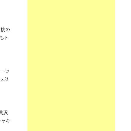
黄桃の
もト
ルーツ
っぷ
贅沢
シャキ