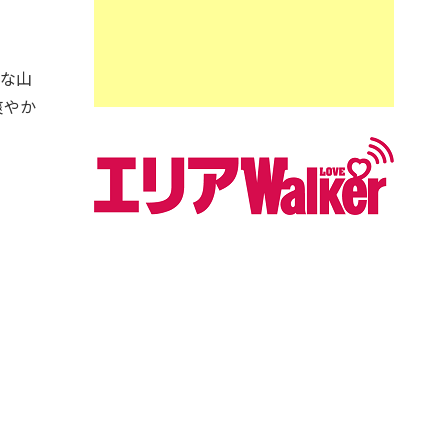
な山
爽やか