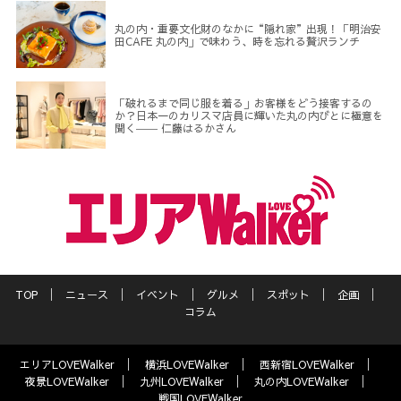
丸の内・重要文化財のなかに“隠れ家”出現！「明治安
田CAFE 丸の内」で味わう、時を忘れる贅沢ランチ
「破れるまで同じ服を着る」お客様をどう接客するの
か？日本一のカリスマ店員に輝いた丸の内びとに極意を
聞く―― 仁藤はるかさん
TOP
ニュース
イベント
グルメ
スポット
企画
コラム
エリアLOVEWalker
横浜LOVEWalker
西新宿LOVEWalker
夜景LOVEWalker
九州LOVEWalker
丸の内LOVEWalker
戦国LOVEWalker