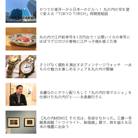
かつての東洋一から日本一のビルへ！ 丸の内の空を塗
り変える「TOKYO TORCH」再開発秘話
丸の内で江戸前寿司を1万円台で！分厚いイカの寿司に
ほぼマグロだけの巻物に江戸っ子魂を感じた夜
さりげなく個性を演出するヴィンテージウォッチ 一点
ものの魅力を楽しめるフェアを丸の内で開催
名優なのにチラシ配りもして「丸の内行幸マルシェ」を
仕掛けた丸の内びと――永島敏行さん
【丸の内MEMO】その光は、色褪せなかった。三菱一号
館美術館「トワイライト、新版画」展で、時を超える日
本の情趣に出会う