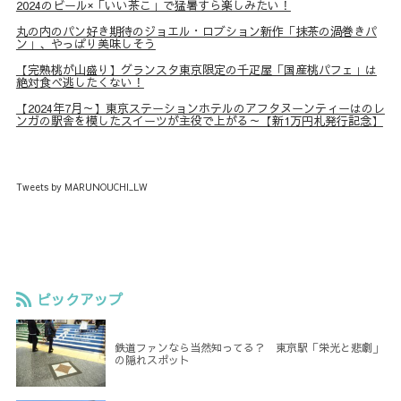
2024のビール×「いい茶こ」で猛暑すら楽しみたい！
丸の内のパン好き期待のジョエル・ロブション新作「抹茶の渦巻きパ
ン」、やっぱり美味しそう
【完熟桃が山盛り】グランスタ東京限定の千疋屋「国産桃パフェ」は
絶対食べ逃したくない！
【2024年7月～】東京ステーションホテルのアフタヌーンティーはのレ
ンガの駅舎を模したスイーツが主役で上がる～【新1万円札発行記念】
Tweets by MARUNOUCHI_LW
ピックアップ
鉄道ファンなら当然知ってる？ 東京駅「栄光と悲劇」
の隠れスポット