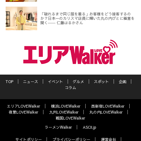
「破れるまで同じ服を着る」お客様をどう接客するの
か？日本一のカリスマ店員に輝いた丸の内びとに極意を
聞く―― 仁藤はるかさん
TOP
ニュース
イベント
グルメ
スポット
企画
コラム
エリアLOVEWalker
横浜LOVEWalker
西新宿LOVEWalker
夜景LOVEWalker
九州LOVEWalker
丸の内LOVEWalker
戦国LOVEWalker
ラーメンWalker
ASCII.jp
サイトポリシー
プライバシーポリシー
運営会社