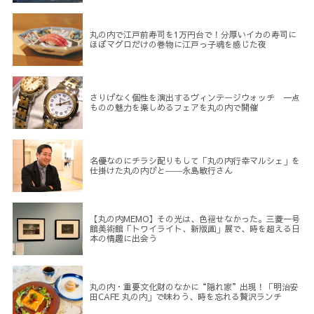
丸の内で江戸前寿司を1万円台で！分厚いイカの寿司に
ほぼマグロだけの巻物に江戸っ子魂を感じた夜
さりげなく個性を演出するヴィンテージウォッチ 一点
ものの魅力を楽しめるフェアを丸の内で開催
名優なのにチラシ配りもして「丸の内行幸マルシェ」を
仕掛けた丸の内びと――永島敏行さん
【丸の内MEMO】その光は、色褪せなかった。三菱一号
館美術館「トワイライト、新版画」展で、時を超える日
本の情趣に出会う
丸の内・重要文化財のなかに“隠れ家”出現！「明治安
田CAFE 丸の内」で味わう、時を忘れる贅沢ランチ