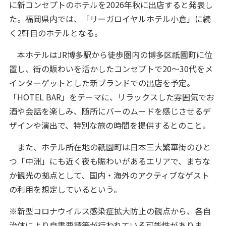
に新コンセプトのホテルを2026年秋に出店すると発表し
た。福岡県内では、「リーガロイヤルホテル小倉」に続
く2軒目のホテルとなる。
本ホテルはJR博多駅から徒歩圏内の博多区祇園町に位
置し、街の賑わいを活かしたコンセプトで20～30代をメ
インターゲットとした新ブランドでの出店を予定。
「HOTEL BAR」をテーマに、リラックスした雰囲気でお
酒や会話を楽しみ、随所にバーのムードを感じさせるデ
ザインや演出で、特別な旅の時間を提供するとのこと。
また、ホテル所在地の祇園町は日本三大繁華街のひと
つ「中洲」にも近く夜も賑わいがあるエリアで、まちな
か観光の拠点として、国内・海外のアクティブなゲスト
の利用を想定しているという。
※新型コロナウイルス感染症拡大防止の観点から、各自
治体により自粛要請等が行われている可能性がありま