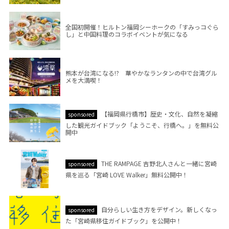
全国初開催！ヒルトン福岡シーホークの「すみっコぐら
し」と中国料理のコラボイベントが気になる
熊本が台湾になる!? 華やかなランタンの中で台湾グル
メを大満喫！
【福岡県行橋市】歴史・文化、自然を凝縮
sponsored
した観光ガイドブック「ようこそ、行橋へ。」を無料公
開中
THE RAMPAGE 吉野北人さんと一緒に宮崎
sponsored
県を巡る「宮崎 LOVE Walker」無料公開中！
自分らしい生き方をデザイン。新しくなっ
sponsored
た「宮崎県移住ガイドブック」を公開中！