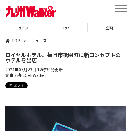
toggle
naviga
ニュース
コラム
企画
TOP
>
ニュース
ロイヤルホテル、福岡市祇園町に新コンセプトの
ホテルを出店
2024年07月23日 12時30分更新
文● 九州LOVEWalker