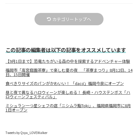
カテゴリートップへ
この記事の編集者は以下の記事をオススメしています
【9月1日まで】恐竜たちがいる森の中を探索するアドベンチャー体験
福岡市「高宮庭園茶寮」で楽しむ夏の夜 「茶寮まつり」8月12日、14
日、15日開催
食べきりサイズのパンがかわいい！ 「dacō」福岡今泉にオープン
昼と夜で異なるハロウィーンが楽しめる！ 長崎・ハウステンボス「ハ
ロウィーンフェスティバル」
ミシュラン一つ星シェフの店「ニシムラ鮨Toki」、福岡県福岡市に8月
1日オープン
Tweets by Qsyu_LOVEWalker