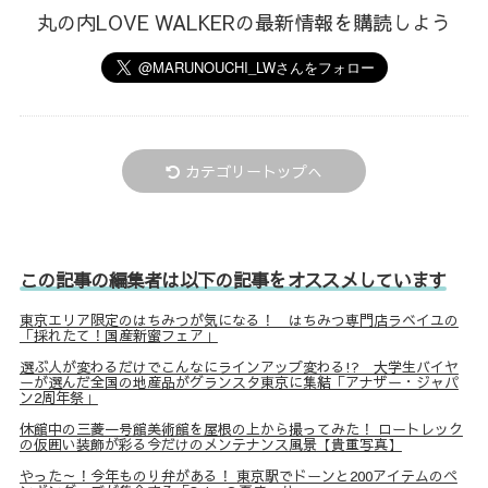
丸の内LOVE WALKERの最新情報を購読しよう
カテゴリートップへ
この記事の編集者は以下の記事をオススメしています
東京エリア限定のはちみつが気になる！ はちみつ専門店ラベイユの
「採れたて！国産新蜜フェア」
選ぶ人が変わるだけでこんなにラインアップ変わる!? 大学生バイヤ
ーが選んだ全国の地産品がグランスタ東京に集結「アナザー・ジャパ
ン2周年祭」
休館中の三菱一号館美術館を屋根の上から撮ってみた！ ロートレック
の仮囲い装飾が彩る今だけのメンテナンス風景【貴重写真】
やった～！今年ものり弁がある！ 東京駅でドーンと200アイテムのペ