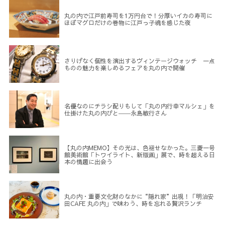
丸の内で江戸前寿司を1万円台で！分厚いイカの寿司に
ほぼマグロだけの巻物に江戸っ子魂を感じた夜
さりげなく個性を演出するヴィンテージウォッチ 一点
ものの魅力を楽しめるフェアを丸の内で開催
名優なのにチラシ配りもして「丸の内行幸マルシェ」を
仕掛けた丸の内びと――永島敏行さん
【丸の内MEMO】その光は、色褪せなかった。三菱一号
館美術館「トワイライト、新版画」展で、時を超える日
本の情趣に出会う
丸の内・重要文化財のなかに“隠れ家”出現！「明治安
田CAFE 丸の内」で味わう、時を忘れる贅沢ランチ