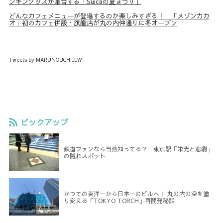
ンギングッズが集合する「Suicaの夏まつり」
どんなカフェメニューが登場するのか楽しみすぎる！ 「メゾンカカ
オ」初のカフェ併設・旗艦店が丸の内仲通りに冬オープン
Tweets by MARUNOUCHI_LW
ピックアップ
鉄道ファンなら当然知ってる？ 東京駅「栄光と悲劇」
の隠れスポット
かつての東洋一から日本一のビルへ！ 丸の内の空を塗
り変える「TOKYO TORCH」再開発秘話