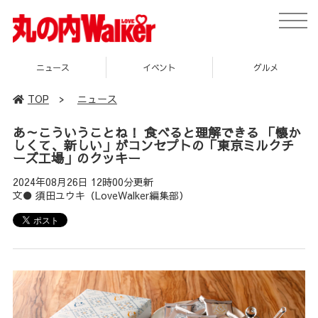
toggle
naviga
ニュース
イベント
グルメ
TOP
>
ニュース
あ～こういうことね！ 食べると理解できる 「懐か
しくて、新しい」がコンセプトの「東京ミルクチ
ーズ工場」のクッキー
2024年08月26日 12時00分更新
文● 須田ユウキ（LoveWalker編集部）