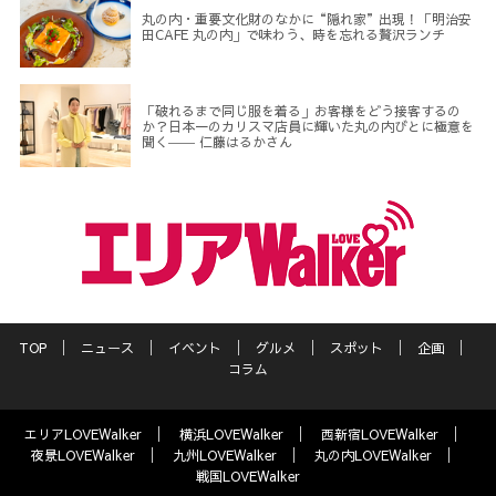
丸の内・重要文化財のなかに“隠れ家”出現！「明治安
田CAFE 丸の内」で味わう、時を忘れる贅沢ランチ
「破れるまで同じ服を着る」お客様をどう接客するの
か？日本一のカリスマ店員に輝いた丸の内びとに極意を
聞く―― 仁藤はるかさん
TOP
ニュース
イベント
グルメ
スポット
企画
コラム
エリアLOVEWalker
横浜LOVEWalker
西新宿LOVEWalker
夜景LOVEWalker
九州LOVEWalker
丸の内LOVEWalker
戦国LOVEWalker