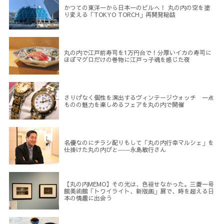
かつての東洋一から日本一のビルへ！ 丸の内の空を塗
り変える「TOKYO TORCH」再開発秘話
丸の内で江戸前寿司を1万円台で！分厚いイカの寿司に
ほぼマグロだけの巻物に江戸っ子魂を感じた夜
さりげなく個性を演出するヴィンテージウォッチ 一点
ものの魅力を楽しめるフェアを丸の内で開催
名優なのにチラシ配りもして「丸の内行幸マルシェ」を
仕掛けた丸の内びと――永島敏行さん
【丸の内MEMO】その光は、色褪せなかった。三菱一号
館美術館「トワイライト、新版画」展で、時を超える日
本の情趣に出会う