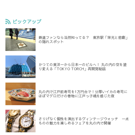
ピックアップ
鉄道ファンなら当然知ってる？ 東京駅「栄光と悲劇」
の隠れスポット
かつての東洋一から日本一のビルへ！ 丸の内の空を塗
り変える「TOKYO TORCH」再開発秘話
丸の内で江戸前寿司を1万円台で！分厚いイカの寿司に
ほぼマグロだけの巻物に江戸っ子魂を感じた夜
さりげなく個性を演出するヴィンテージウォッチ 一点
ものの魅力を楽しめるフェアを丸の内で開催