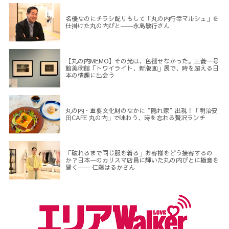
名優なのにチラシ配りもして「丸の内行幸マルシェ」を
仕掛けた丸の内びと――永島敏行さん
【丸の内MEMO】その光は、色褪せなかった。三菱一号
館美術館「トワイライト、新版画」展で、時を超える日
本の情趣に出会う
丸の内・重要文化財のなかに“隠れ家”出現！「明治安
田CAFE 丸の内」で味わう、時を忘れる贅沢ランチ
「破れるまで同じ服を着る」お客様をどう接客するの
か？日本一のカリスマ店員に輝いた丸の内びとに極意を
聞く―― 仁藤はるかさん