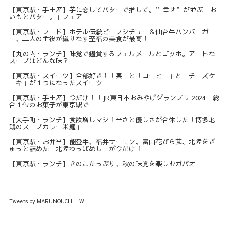
【東京駅・手土産】芋に恋してバターで推して。”幸せ”が並ぶ「お
いもとバター。」フェア
【東京駅・フード】ホテル伝統ビーフシチュー＆仙台牛ハンバーガ
ー、二人の主役が織りなす至福の美食が最高！
【丸の内・ランチ】味覚で鑑賞するフェルメールとゴッホ。アートな
スープはどんな味？
【東京駅・スイーツ】全部好き！「栗」と「コーヒー」と「チーズケ
ーキ」が１つになったスイーツ
【東京駅・手土産】今だけ！「JR東日本おみやげグランプリ 2024」総
合１位のお菓子が東京駅で
【大手町・ランチ】食欲増しマシ！辛さと優しさが合体した「博多地
鶏のスープカレー米麺」
【東京駅・お弁当】能登牛、福井サーモン、富山花びら茸、北陸をぎ
ゅっと詰めた「北陸わっぱめし」が今だけ！
【東京駅・ランチ】きのこたっぷり、秋の味覚を楽しむガパオ
Tweets by MARUNOUCHI_LW