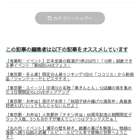
カテゴリートップへ
この記事の編集者は以下の記事をオススメしています
【有楽町・イベント】日本全国の銘酒が1杯253円！「10杯」試飲でき
る夢イベント「第8回SAKEフェス」
【東京駅・手土産】限定お土産ランキング1位の「ココリス」から新商
品「ジャンドゥーヤとピスタチオ」
【東京駅・スイーツ】中津川の名物「栗きんとん」12店舗の味を集め
た３日間限定のLOVEポップアップ
【東京駅・お弁当】茄子が主役！「秋茄子挟み揚げの海苔弁」高級食
材使えばいいってもんじゃないんだよ！
【東京駅・お弁当】人気駅弁「チキン弁当」60周年記念の期間限定デ
ラックス版、5つもおかずが増えてこいつはデラックスだぁ！
【丸の内・イベント】漢字の壁を砕き、読書の喜びを解放し、物語の
海原へ誘う伝説の武器「ルビ」─ルビフル本で冒険の世界へようこ
そ！