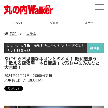
toggle
naviga
グルメ
スポット
企画
TOP
>
コラム
丸の内、大手町、有楽町をエモいセンサーで巡る！
第16回
「レトロさんぽ」
なにやら不思議なネオンとのれん！ 昭和感漂う
「歌える居酒屋 本日開店」で取材中にみんなと
大合唱！
2024年09月27日 12時00分更新
文● 岡田知子（BLOOM）