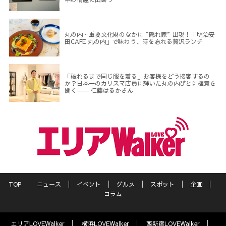
丸の内・重要文化財のなかに“隠れ家”出現！「明治安
田CAFE 丸の内」で味わう、時を忘れる贅沢ランチ
「破れるまで同じ服を着る」お客様をどう接客するの
か？日本一のカリスマ店員に輝いた丸の内びとに極意を
聞く―― 仁藤はるかさん
TOP
ニュース
イベント
グルメ
スポット
企画
コラム
エリアLOVEWalker
横浜LOVEWalker
西新宿LOVEWalker