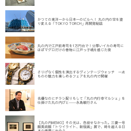
かつての東洋一から日本一のビルへ！ 丸の内の空を塗
り変える「TOKYO TORCH」再開発秘話
丸の内で江戸前寿司を1万円台で！分厚いイカの寿司に
ほぼマグロだけの巻物に江戸っ子魂を感じた夜
さりげなく個性を演出するヴィンテージウォッチ 一点
ものの魅力を楽しめるフェアを丸の内で開催
名優なのにチラシ配りもして「丸の内行幸マルシェ」を
仕掛けた丸の内びと――永島敏行さん
【丸の内MEMO】その光は、色褪せなかった。三菱一号
館美術館「トワイライト、新版画」展で、時を超える日
本の情趣に出会う