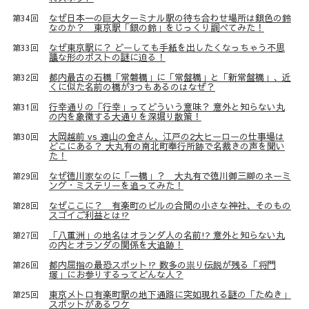
なぜ日本一の巨大ターミナル駅の待ち合わせ場所は銀色の鈴
第34回
なのか？ 東京駅「銀の鈴」をじっくり調べてみた！
なぜ東京駅に？ どーしても手紙を出したくなっちゃう不思
第33回
議な形のポストの謎に迫る！
都内最古の石橋「常磐橋」に「常盤橋」と「新常盤橋」、近
第32回
くに似た名前の橋が3つもあるのはなぜ？
行幸通りの「行幸」ってどういう意味？ 意外と知らない丸
第31回
の内を象徴する大通りを深堀り散策！
大岡越前 vs 遠山の金さん、江戸の2大ヒーローの仕事場は
第30回
どこにある？ 大丸有の南北町奉行所跡で名裁きの声を聞い
た！
なぜ徳川家なのに「一橋」？ 大丸有で徳川御三卿のネーミ
第29回
ング・ミステリーを追ってみた！
なぜここに？ 有楽町のビルの合間の小さな神社、そのもの
第28回
スゴイご利益とは⁉
「八重洲」の地名はオランダ人の名前!? 意外と知らない丸
第27回
の内とオランダの関係を大追跡！
都内屈指の最恐スポット⁉ 数多の祟り伝説が残る「将門
第26回
塚」にお参りするってどんな人？
東京メトロ有楽町駅の地下通路に突如現れる謎の「たぬき」
第25回
スポットがあるワケ