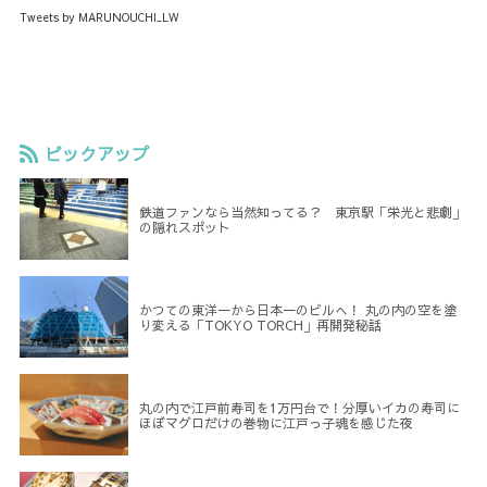
Tweets by MARUNOUCHI_LW
ピックアップ
鉄道ファンなら当然知ってる？ 東京駅「栄光と悲劇」
の隠れスポット
かつての東洋一から日本一のビルへ！ 丸の内の空を塗
り変える「TOKYO TORCH」再開発秘話
丸の内で江戸前寿司を1万円台で！分厚いイカの寿司に
ほぼマグロだけの巻物に江戸っ子魂を感じた夜