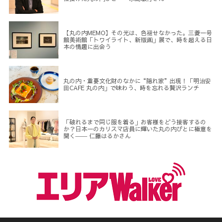
【丸の内MEMO】その光は、色褪せなかった。三菱一号
館美術館「トワイライト、新版画」展で、時を超える日
本の情趣に出会う
丸の内・重要文化財のなかに“隠れ家”出現！「明治安
田CAFE 丸の内」で味わう、時を忘れる贅沢ランチ
「破れるまで同じ服を着る」お客様をどう接客するの
か？日本一のカリスマ店員に輝いた丸の内びとに極意を
聞く―― 仁藤はるかさん