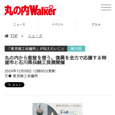
toggle
naviga
ニュース
イベント
グルメ
TOP
>
ニュース
「東京商工会議所」が伝えたいこと
第10回
丸の内から能登を想う。復興を全力で応援する特
産市と石川県伝統工芸展開催
2024年12月09日 12時00分更新
文● 東京商工会議所