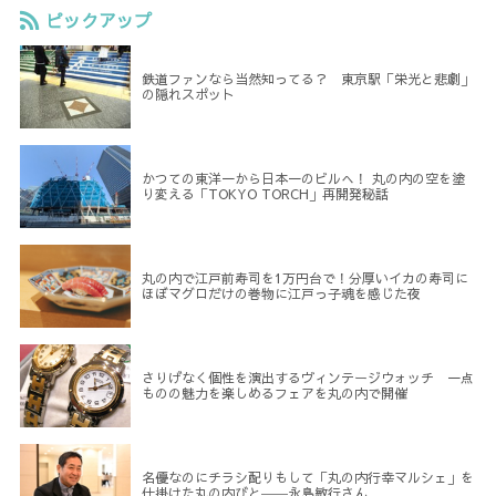
ピックアップ
鉄道ファンなら当然知ってる？ 東京駅「栄光と悲劇」
の隠れスポット
かつての東洋一から日本一のビルへ！ 丸の内の空を塗
り変える「TOKYO TORCH」再開発秘話
丸の内で江戸前寿司を1万円台で！分厚いイカの寿司に
ほぼマグロだけの巻物に江戸っ子魂を感じた夜
さりげなく個性を演出するヴィンテージウォッチ 一点
ものの魅力を楽しめるフェアを丸の内で開催
名優なのにチラシ配りもして「丸の内行幸マルシェ」を
仕掛けた丸の内びと――永島敏行さん