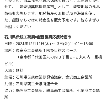
せて、「能登復興応援特産市」として、能登地域の食品
販売も実施します。能登特産の浜揚げ塩や海鮮を使っ
た、能登ならではの特産品を販売予定です。皆さまぜひ
お越しください！
石川県伝統工芸展×能登復興応援特産市
日時：2024年12月12日(木)～13日(金)11:00～18:00
場所：東京商工会議所１階多目的スペース
（東京都千代田区丸の内３丁目２−２丸の内二重橋
ビル）
入場：無料
主催：石川県伝統産業振興協議会、金沢商工会議所
共催：石川県商工会議所連合会
協力：珠洲商工会議所、輪島商工会議所、七尾商工会議
所