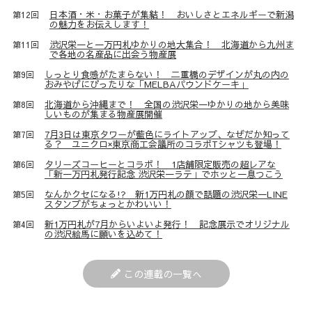
日本酒・米・お菓子が集結！ おいしさとエネルギーで新潟
第12回
の魅力をお伝えします！
渋沢栄一と一万円札ゆかりの地大集合！ 北海道から九州ま
第11回
で各地の名産品に出会う物産展
しっとり食感がたまらない！ 二重橋のデザインが丸の内の
第9回
おみやげにぴったりな「MELBAパウンドケーキ」
北海道から沖縄まで！ 全国の渋沢栄一ゆかりの地から美味
第8回
しいものが集まる物産展開催
7月3日は東京タワーが藍色にライトアップ、なぜだか知って
第7回
る？ ユニクロ×東京商工会議所のコラボTシャツも登場！
タリーズコーヒーとコラボ！ 1店舗限定販売の超レアな
第6回
「新一万円札発行記念 渋沢栄一ラテ」でホッと一息つこう
なんかクセになる!? 新1万円札の顔で話題の渋沢栄一LINE
第5回
スタンプがちょっとかわいい！
新1万円札が7月からいよいよ発行！ 記念展示でオリジナル
第4回
の渋沢絵馬に願いを込めて！
この連載の一覧へ