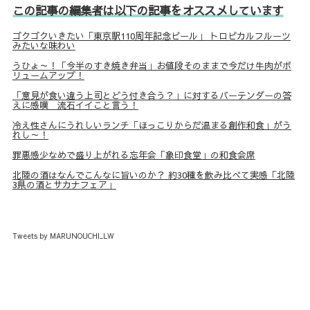
この記事の編集者は以下の記事をオススメしています
ゴクゴクいきたい「東京駅110周年記念ビール」 トロピカルフルーツ
みたいな味わい
うひょ～！「今半のすき焼き弁当」お値段そのままで今だけ牛肉がボ
リュームアップ！
「意見が食い違う上司とどう付き合う？」に対するバーテンダーの答
えに感嘆 流石イイこと言う！
冷え性さんにうれしいランチ「ほっこりからだ温まる創作和食」がう
れし～！
罪悪感少なめで盛り上がれる忘年会「象印食堂」の和食会席
北陸の酒はなんでこんなに旨いのか？ 約30種を飲み比べて実感「北陸
3県の酒とサカナフェア」
Tweets by MARUNOUCHI_LW