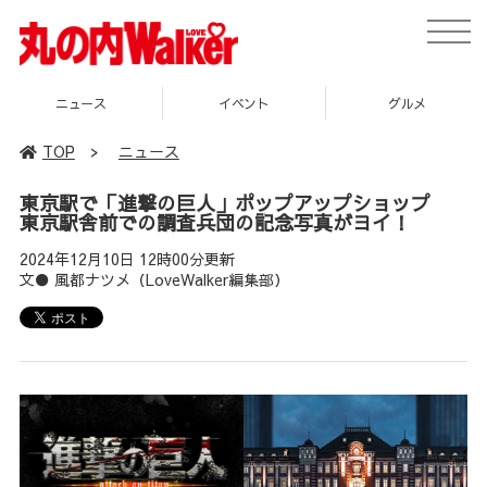
toggle
naviga
イベント
グルメ
スポット
TOP
>
ニュース
東京駅で「進撃の巨人」ポップアップショップ
東京駅舎前での調査兵団の記念写真がヨイ！
2024年12月10日 12時00分更新
文● 風都ナツメ（LoveWalker編集部）