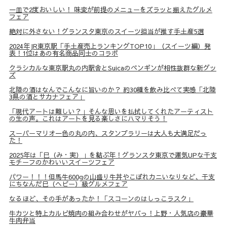
一皿で2度おいしい！ 味変が前提のメニューをズラッと揃えたグルメ
フェア
絶対に外さない！グランスタ東京のスイーツ担当が推す手土産5選
2024年JR東京駅「手土産売上ランキングTOP10」（スイーツ編）発
表！1位はあの有名商品同士のコラボ
クラシカルな東京駅丸の内駅舎とSuicaのペンギンが相性抜群な新グッ
ズ
北陸の酒はなんでこんなに旨いのか？ 約30種を飲み比べて実感「北陸
3県の酒とサカナフェア」
「現代アートは難しい？」そんな思いを払拭してくれたアーティスト
の生の声。これはアートを見る楽しさにハマりそう！
スーパーマリオ一色の丸の内、スタンプラリーは大人も大満足だっ
た！
2025年は「巳（み・実）」を結ぶ年！グランスタ東京で運気UPな干支
モチーフのかわいいスイーツフェア
パワー！！！但馬牛600gの山盛り牛丼やこぼれカニいなりなど、干支
にちなんだ巳（ヘビー）級グルメフェア
なるほど、その手があったか！「スコーンのはしっこラスク」
牛カツと特上カルビ焼肉の組み合わせがヤバっ！上野・人気店の豪華
牛肉弁当