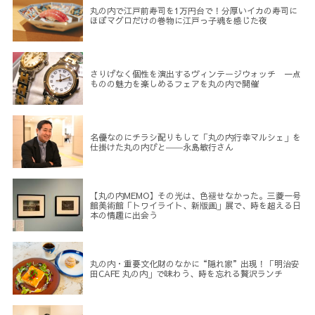
丸の内で江戸前寿司を1万円台で！分厚いイカの寿司に
ほぼマグロだけの巻物に江戸っ子魂を感じた夜
さりげなく個性を演出するヴィンテージウォッチ 一点
ものの魅力を楽しめるフェアを丸の内で開催
名優なのにチラシ配りもして「丸の内行幸マルシェ」を
仕掛けた丸の内びと――永島敏行さん
【丸の内MEMO】その光は、色褪せなかった。三菱一号
館美術館「トワイライト、新版画」展で、時を超える日
本の情趣に出会う
丸の内・重要文化財のなかに“隠れ家”出現！「明治安
田CAFE 丸の内」で味わう、時を忘れる贅沢ランチ