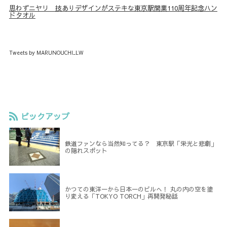
思わずニヤリ 技ありデザインがステキな東京駅開業110周年記念ハン
ドタオル
Tweets by MARUNOUCHI_LW
ピックアップ
鉄道ファンなら当然知ってる？ 東京駅「栄光と悲劇」
の隠れスポット
かつての東洋一から日本一のビルへ！ 丸の内の空を塗
り変える「TOKYO TORCH」再開発秘話