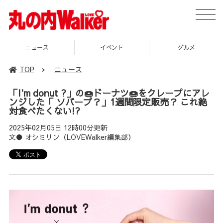
toggle
naviga
ス
イベント
グルメ
スポ
TOP
>
ニュース
「I'm donut ?」の🍩ドーナツ🍩をクレープにアレ
ンジした「 ソバープ？」1週間限定販売？ これ絶
対食べたくない!?
2025年02月05日 12時00分更新
文● オシミリン（LOVEWalker編集部）