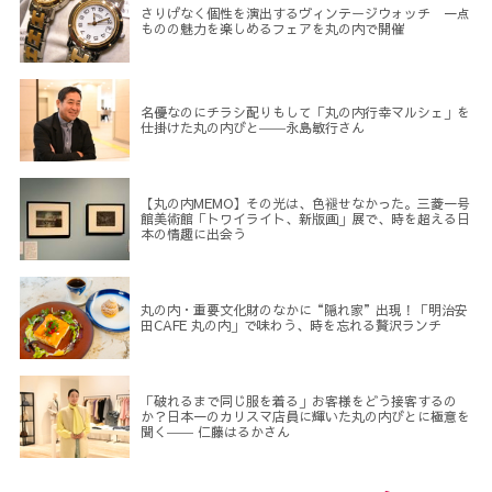
さりげなく個性を演出するヴィンテージウォッチ 一点
ものの魅力を楽しめるフェアを丸の内で開催
名優なのにチラシ配りもして「丸の内行幸マルシェ」を
仕掛けた丸の内びと――永島敏行さん
【丸の内MEMO】その光は、色褪せなかった。三菱一号
館美術館「トワイライト、新版画」展で、時を超える日
本の情趣に出会う
丸の内・重要文化財のなかに“隠れ家”出現！「明治安
田CAFE 丸の内」で味わう、時を忘れる贅沢ランチ
「破れるまで同じ服を着る」お客様をどう接客するの
か？日本一のカリスマ店員に輝いた丸の内びとに極意を
聞く―― 仁藤はるかさん