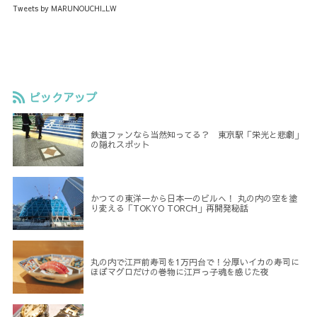
Tweets by MARUNOUCHI_LW
ピックアップ
鉄道ファンなら当然知ってる？ 東京駅「栄光と悲劇」
の隠れスポット
かつての東洋一から日本一のビルへ！ 丸の内の空を塗
り変える「TOKYO TORCH」再開発秘話
丸の内で江戸前寿司を1万円台で！分厚いイカの寿司に
ほぼマグロだけの巻物に江戸っ子魂を感じた夜