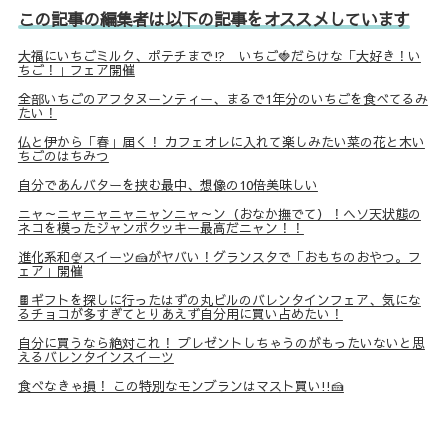
この記事の編集者は以下の記事をオススメしています
大福にいちごミルク、ポテチまで⁉ いちご🍓だらけな「大好き！い
ちご！」フェア開催
全部いちごのアフタヌーンティー、まるで1年分のいちごを食べてるみ
たい！
仏と伊から「春」届く！ カフェオレに入れて楽しみたい菜の花と木い
ちごのはちみつ
自分であんバターを挟む最中、想像の10倍美味しい
ニャ～ニャニャニャニャンニャ～ン（おなか撫でて）！ヘソ天状態の
ネコを模ったジャンボクッキー最高だニャン！！
進化系和🍨スイーツ🍰がヤバい！グランスタで「おもちのおやつ。フ
ェア」開催
🍫ギフトを探しに行ったはずの丸ビルのバレンタインフェア、気にな
るチョコが多すぎてとりあえず自分用に買い占めたい！
自分に買うなら絶対これ！ プレゼントしちゃうのがもったいないと思
えるバレンタインスイーツ
食べなきゃ損！ この特別なモンブランはマスト買い!!🍰