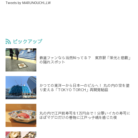
Tweets by MARUNOUCHI_LW
ピックアップ
鉄道ファンなら当然知ってる？ 東京駅「栄光と悲劇」
の隠れスポット
かつての東洋一から日本一のビルへ！ 丸の内の空を塗
り変える「TOKYO TORCH」再開発秘話
丸の内で江戸前寿司を1万円台で！分厚いイカの寿司に
ほぼマグロだけの巻物に江戸っ子魂を感じた夜