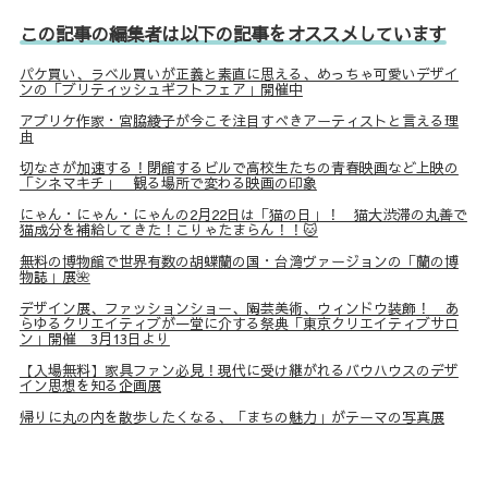
この記事の編集者は以下の記事をオススメしています
パケ買い、ラベル買いが正義と素直に思える、めっちゃ可愛いデザイ
ンの「ブリティッシュギフトフェア」開催中
アプリケ作家・宮脇綾子が今こそ注目すべきアーティストと言える理
由
切なさが加速する！閉館するビルで高校生たちの青春映画など上映の
「シネマキチ」 観る場所で変わる映画の印象
にゃん・にゃん・にゃんの2月22日は「猫の日」！ 猫大渋滞の丸善で
猫成分を補給してきた！こりゃたまらん！！🐱
無料の博物館で世界有数の胡蝶蘭の国・台湾ヴァージョンの「蘭の博
物誌」展🌺
デザイン展、ファッションショー、陶芸美術、ウィンドウ装飾！ あ
らゆるクリエイティブが一堂に介する祭典「東京クリエイティブサロ
ン」開催 3月13日より
【入場無料】家具ファン必見！現代に受け継がれるバウハウスのデザ
イン思想を知る企画展
帰りに丸の内を散歩したくなる、「まちの魅力」がテーマの写真展