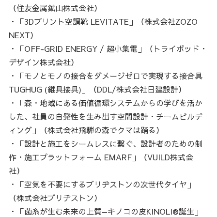
（住友金属鉱山株式会社）
・「3Dプリント空調靴 LEVITATE」（株式会社ZOZO
NEXT）
・「OFF-GRID ENERGY / 超小集電」（トライポッド・
デザイン株式会社）
・「モノとモノの接合をダメージゼロで実現する接合具
TUGHUG (継具接具)」（DDL/株式会社日建設計）
・「森・地域にある価値循環システムからの学びを活か
した、社員の自発性を生み出す空間設計・チームビルデ
ィング」（株式会社飛騨の森でクマは踊る）
・「設計と施工をシームレスに繋ぐ、設計者のための制
作・施工プラットフォーム EMARF」（VUILD株式会
社）
・「空気を不要にするブリヂストンの次世代タイヤ」
（株式会社ブリヂストン）
・「菌糸が生む未来の上質—キノコの皮KINOLI®誕生」