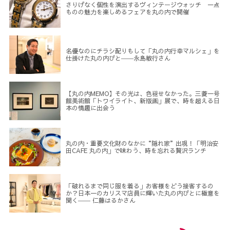
さりげなく個性を演出するヴィンテージウォッチ 一点
ものの魅力を楽しめるフェアを丸の内で開催
名優なのにチラシ配りもして「丸の内行幸マルシェ」を
仕掛けた丸の内びと――永島敏行さん
【丸の内MEMO】その光は、色褪せなかった。三菱一号
館美術館「トワイライト、新版画」展で、時を超える日
本の情趣に出会う
丸の内・重要文化財のなかに“隠れ家”出現！「明治安
田CAFE 丸の内」で味わう、時を忘れる贅沢ランチ
「破れるまで同じ服を着る」お客様をどう接客するの
か？日本一のカリスマ店員に輝いた丸の内びとに極意を
聞く―― 仁藤はるかさん