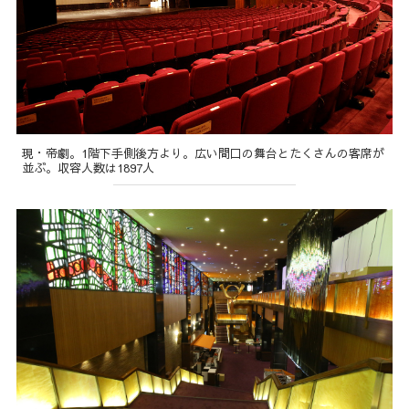
現・帝劇。1階下手側後方より。広い間口の舞台とたくさんの客席が
並ぶ。収容人数は1897人