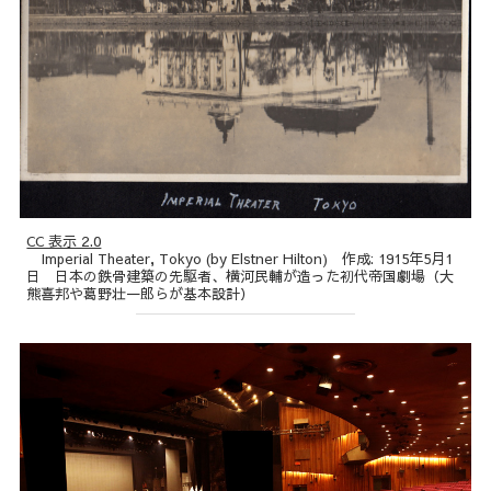
CC 表示 2.0
Imperial Theater, Tokyo (by Elstner Hilton) 作成: 1915年5月1
日 日本の鉄骨建築の先駆者、横河民輔が造った初代帝国劇場（大
熊喜邦や葛野壮一郎らが基本設計）