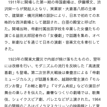
1911年に開場した第一期の帝国劇場は、伊藤博文、渋
沢栄一らが発起人となり、実業家・大倉喜八郎の主導
で、建築家・横河民輔の設計により、日本で初めての本
格的な西洋劇場として建設され、白亜の殿堂と呼ばれ
た。開場当時、帝劇付属技芸学校を卒業した女優たちの
演じる益田太郎冠者作の「女優劇」で話題を集め、オペ
ラ、新劇などを通じて日本の演劇・音楽文化を牽引して
きた。
1923年の関東大震災で内部が焼け落ちたものの、翌年
には改修を行い、モダニズムの流行を反映した「高速度
喜劇」も登場。第二次世界大戦後は秦豊吉による「帝劇
ミュージカルス」が話題を集め、越路吹雪主演の『モル
ガンお雪』『お軽と勘平』『マダム貞奴』などの演目が
舞台の楽しさを伝えた。豪奢なつくりの劇場では、歌舞
伎、シェイクスピア劇、バレエなどが上演された。1964
年の閉館のころはパノラマスクリーンの映画館として営