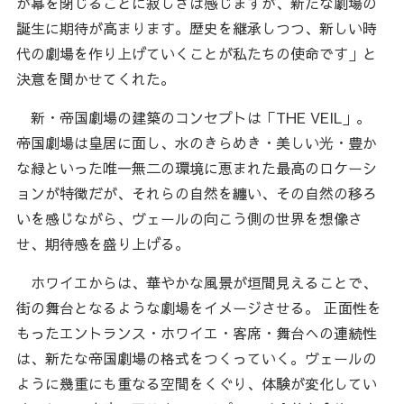
が幕を閉じることに寂しさは感じますが、新たな劇場の
誕生に期待が高まります。歴史を継承しつつ、新しい時
代の劇場を作り上げていくことが私たちの使命です」と
決意を聞かせてくれた。
新・帝国劇場の建築のコンセプトは「THE VEIL」。
帝国劇場は皇居に面し、水のきらめき・美しい光・豊か
な緑といった唯一無二の環境に恵まれた最高のロケーシ
ョンが特徴だが、それらの自然を纏い、その自然の移ろ
いを感じながら、ヴェールの向こう側の世界を想像さ
せ、期待感を盛り上げる。
ホワイエからは、華やかな風景が垣間見えることで、
街の舞台となるような劇場をイメージさせる。 正面性を
もったエントランス・ホワイエ・客席・舞台への連続性
は、新たな帝国劇場の格式をつくっていく。ヴェールの
ように幾重にも重なる空間をくぐり、体験が変化してい