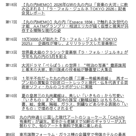
【丸の内MEMO】2026年GWの丸の内は「音楽の大河」に飲
第18回
み込まれる！「ラ・フォル・ジュルネ TOKYO 2026」記者
会見レポート
【丸の内MEMO】丸の内「Espace 1894」で触れる次世代の
第17回
才能 AATMグランプリ・相波エリカが描く仮想と現実が共
存する曖昧な現代の姿
19万3000人が訪れた『ラ・フォル・ジュルネ TOKYO
第16回
2025』 企画性が増し、よりリラックスした音楽祭に
世界最大級のクラシック音楽祭『ラ・フォル・ジュルネ』が
第13回
今年も丸の内の5月を彩る
大河ドラマ「べらぼう」の世界！ “明治の写楽”豊原国周
第12回
と幕末の大家、歌川国貞の役者絵が静嘉堂に大集合
１年半不在だった丸の内の顔「三菱一号館美術館」 再オー
第11回
プン初の展覧会で巨匠ロートレックと現代・仏を代表する芸
術家ソフィ・カルのコラボがついに実現
夏の皇居三の丸尚蔵館は、美しい「いきもの」から可愛い
第10回
「いきもの」まで、若冲の国宝《動植綵絵》はもちろん、
書、絵、金属、陶磁、ガラス、刺繍などあらゆる表現の「い
きもの」で埋め尽くされるぞ
丸の内仲通りに面した現代アートのショーケース「CADAN
第9回
有楽町」が誕生。若手から老舗まで50軒のギャラリーが入れ
替わりで、旬のアートを無料で気楽に楽しめる
東京国際フォーラム・ガラス棟の会議室で帝国ホテルの最高
第8回