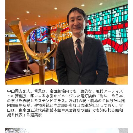
中山周支配人。背景は、帝国劇場内でも印象的な、現代アーティス
トの猪熊弦一郎による水引をイメージした電灯装飾「熨斗」や日本
の祭りを表現したステンドグラス。2代目の現・劇場の全体設計は㈱
阿部事務所が、建物外観と内装設計を谷口吉郎が担当しており、谷
口は、東京国立近代美術館本館や東宮御所の設計でも知られる昭和
期を代表する建築家