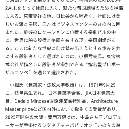
2月末をもって休館に入り、新たな帝国劇場のための準備
に入る。東宝発祥の地、日比谷から程近く、対面には美
しいお濠と皇居、三方はビジネスセンターの丸の内に囲
まれた、絶好のロケーションに位置する帝劇ビルの中
に、世界に誇る設備と格調を有する現・帝国劇場があ
る。ここに新たな世紀に向け踏み出そうとする歩みを共
にする設計者として選ばれたのは、小堀哲夫氏。東宝株
式会社が指名した設計者が参加できる“指名型プロポー
ザルコンペ”を通じて選出された。
小堀氏（建築家・法政大学教授）は、1971年9月29
日、岐阜県生まれ。 日本建築学会賞、JIA日本建築大
賞、Dedalo Minosse国際建築賞特別賞、Architecture
Master prizeなど国内外において数多くの受賞があり、
2025年開催の大阪・関西万博では、中島さち子プロデュ
ーサーが手掛けるシグネチャーパビリオン「いのちの遊