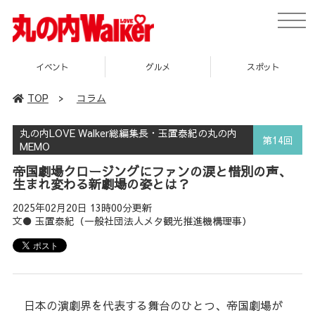
toggl
navig
グルメ
スポット
企画
TOP
>
コラム
丸の内LOVE Walker総編集長・玉置泰紀の丸の内
第14回
MEMO
帝国劇場クロージングにファンの涙と惜別の声、
生まれ変わる新劇場の姿とは？
2025年02月20日 13時00分更新
文● 玉置泰紀（一般社団法人メタ観光推進機構理事）
日本の演劇界を代表する舞台のひとつ、帝国劇場が