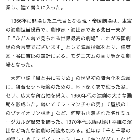
業し、建て替えに入った。
1966年に開場した二代目となる現・帝国劇場は、東宝
の演劇担当役員で、劇作家・演出家である菊田一夫が
「“ふだん着で見られる世界最高の劇場”これが帝国劇
場の合言葉でございます」として陣頭指揮をとり、建築
家・谷口吉郎の設計による、モダニズムの香り豊かな劇
場となった。
大河小説『風と共に去りぬ』の世界初の舞台化を念頭
に、舞台セット転換のための、地下深くまで使った盆、
セリ、広大な舞台袖を備え、1960年代の演劇の大きな画
期を形成した。続いて『ラ・マンチャの男』『屋根の上
のヴァイオリン弾き』など、何度も再演された名作ミュ
ージカルが歴史を飾った。1970年代以降は蜷川幸雄の演
出など新たな演劇の潮流も加わる。近年は『千と千尋の
神隠し』や『スパイ・ファミリー』『キングダム』など