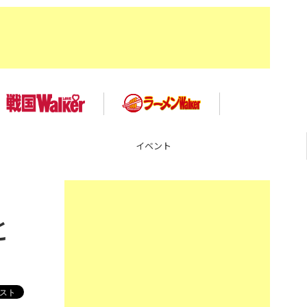
グルメ
と