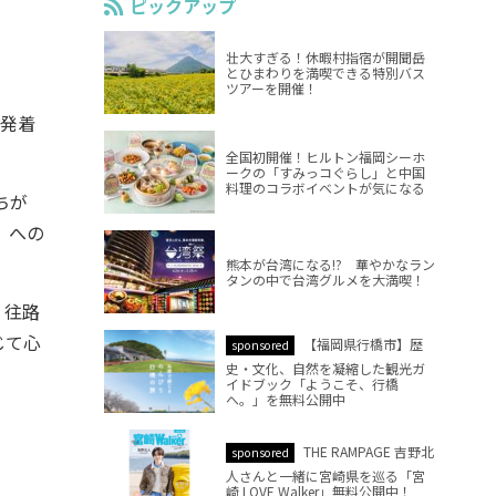
ピックアップ
壮大すぎる！休暇村指宿が開聞岳
とひまわりを満喫できる特別バス
ツアーを開催！
、発着
全国初開催！ヒルトン福岡シーホ
ークの「すみっコぐらし」と中国
料理のコラボイベントが気になる
ちが
」への
熊本が台湾になる!? 華やかなラン
タンの中で台湾グルメを大満喫！
、往路
じて心
【福岡県行橋市】歴
sponsored
史・文化、自然を凝縮した観光ガ
イドブック「ようこそ、行橋
へ。」を無料公開中
THE RAMPAGE 吉野北
sponsored
人さんと一緒に宮崎県を巡る「宮
崎 LOVE Walker」無料公開中！