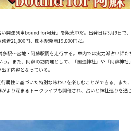
運列車bound for阿蘇』を販売中だ。出発日は3月9日で
21,800円、熊本駅発着19,800円だ。
博多駅～宮地・阿蘇駅間を走行する。車内では実力派占い師た
という。また、阿蘇の訪問地として、「国造神社」や「阿蘇神社
き出す内容となっている。
行属性に基づいた特別な味わいを楽しむことができる。また
拝がより深まるトークライブも開催され、占いと神社巡りを通