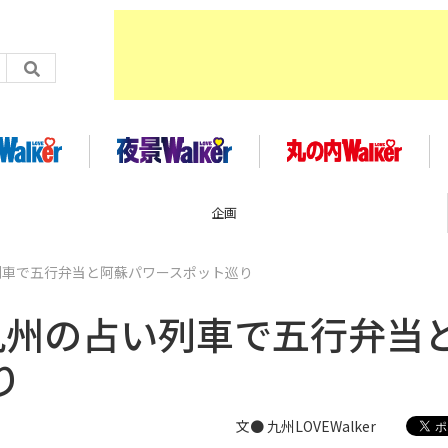
イベント
い列車で五行弁当と阿蘇パワースポット巡り
R九州の占い列車で五行弁当
り
文● 九州LOVEWalker