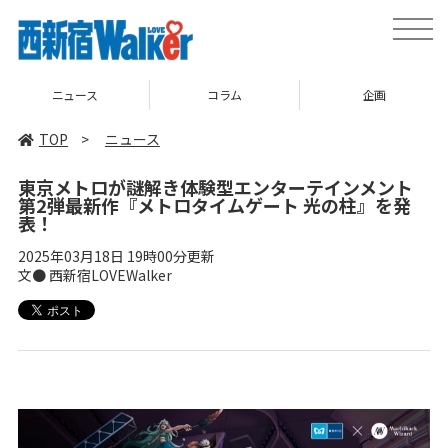
toggle
naviga
ニュース
コラム
企画
TOP
>
ニュース
東京メトロが謎解き体験型エンターテインメント
第2弾最新作『メトロタイムゲート 光の柱』を発
表！
2025年03月18日 19時00分更新
文● 西新宿LOVEWalker