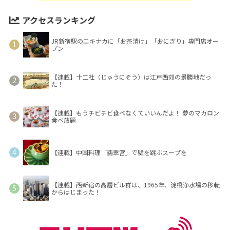
アクセスランキング
JR新宿駅のエキナカに「お茶漬け」「おにぎり」専門店オー
プン
【連載】十二社（じゅうにそう）は江戸西郊の景勝地だっ
た！
【連載】もうチビチビ食べなくていいんだよ！ 夢のマカロン
食べ放題
【連載】中国料理「翡翠宮」で壁を跳ぶスープを
【連載】西新宿の高層ビル群は、1965年、淀橋浄水場の移転
からはじまった！