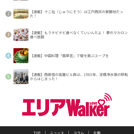
【連載】十二社（じゅうにそう）は江戸西郊の景勝地だっ
た！
【連載】もうチビチビ食べなくていいんだよ！ 夢のマカロン
食べ放題
【連載】中国料理「翡翠宮」で壁を跳ぶスープを
【連載】西新宿の高層ビル群は、1965年、淀橋浄水場の移転
からはじまった！
TOP
ニュース
コラム
企画