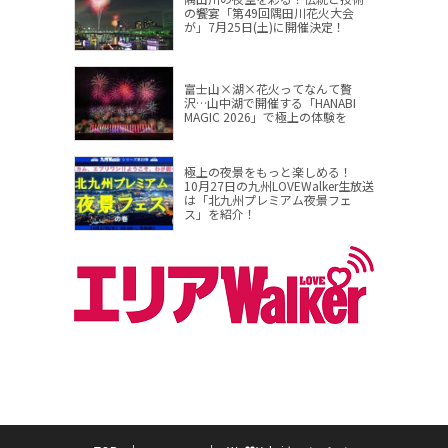
の饗宴「第49回隅田川花火大会
が」7月25日(土)に開催決定！
富士山×湖×花火ってなんて贅
沢…山中湖で開催する「HANABI
MAGIC 2026」で極上の体験を
極上の夜景をもっと楽しめる！
10月27日の九州LOVEWalker生放送
は「北九州プレミアム夜景フェ
ス」を紹介！