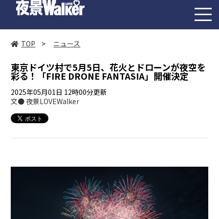
toggl
navig
TOP
>
ニュース
東京ドイツ村で5月5日、花火とドローンが夜空を
彩る！「FIRE DRONE FANTASIA」開催決定
2025年05月01日 12時00分更新
文● 夜景LOVEWalker