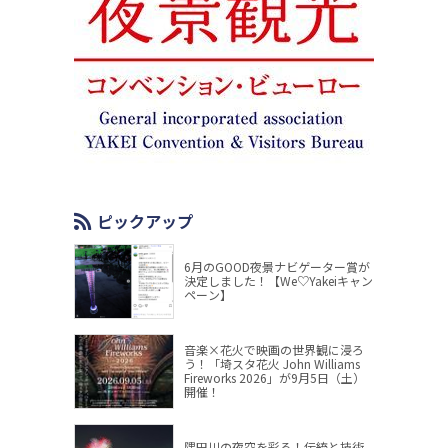
ピックアップ
6月のGOOD夜景ナビゲーター賞が
決定しました！【We♡Yakeiキャン
ペーン】
音楽×花火で映画の世界観に浸ろ
う！「埼スタ花火 John Williams
Fireworks 2026」が9月5日（土）
開催！
隅田川の夜空を彩る！伝統と技術