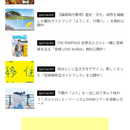
【福岡県行橋市】歴史・文化、自然を凝縮
sponsored
した観光ガイドブック「ようこそ、行橋へ。」を無料公
開中
THE RAMPAGE 吉野北人さんと一緒に宮崎
sponsored
県を巡る「宮崎 LOVE Walker」無料公開中！
自分らしい生き方をデザイン。新しくなっ
sponsored
た「宮崎県移住ガイドブック」を公開中！
下関の「ふぐ」を一泊二日で学んで味わ
sponsored
う！ガストロノミーツーリズムのFAMツアーを体験レポ
ート