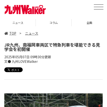
toggle
naviga
ニュース
コラム
企画
TOP
>
ニュース
JR九州、南福岡車両区で特急列車を堪能できる見
学会を初開催
2025年05月07日 09時30分更新
文● 九州LOVEWalker