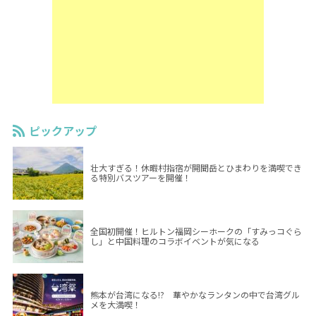
ピックアップ
壮大すぎる！休暇村指宿が開聞岳とひまわりを満喫でき
る特別バスツアーを開催！
全国初開催！ヒルトン福岡シーホークの「すみっコぐら
し」と中国料理のコラボイベントが気になる
熊本が台湾になる!? 華やかなランタンの中で台湾グル
メを大満喫！