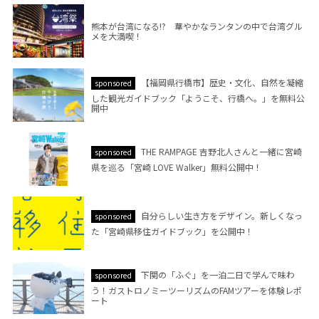
熊本が台湾になる!? 華やかなランタンの中で台湾グル
メを大満喫！
【福岡県行橋市】歴史・文化、自然を凝縮
sponsored
した観光ガイドブック「ようこそ、行橋へ。」を無料公
開中
THE RAMPAGE 吉野北人さんと一緒に宮崎
sponsored
県を巡る「宮崎 LOVE Walker」無料公開中！
自分らしい生き方をデザイン。新しくなっ
sponsored
た「宮崎県移住ガイドブック」を公開中！
下関の「ふぐ」を一泊二日で学んで味わ
sponsored
う！ガストロノミーツーリズムのFAMツアーを体験レポ
ート