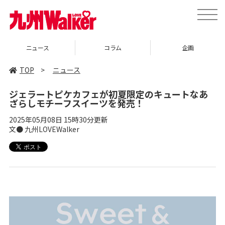
toggle
naviga
ニュース
コラム
企画
TOP
>
ニュース
ジェラートピケカフェが初夏限定のキュートなあ
ざらしモチーフスイーツを発売！
2025年05月08日 15時30分更新
文● 九州LOVEWalker