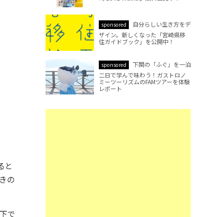
自分らしい生き方をデ
sponsored
ザイン。新しくなった「宮崎県移
住ガイドブック」を公開中！
下関の「ふぐ」を一泊
sponsored
二日で学んで味わう！ガストロノ
ミーツーリズムのFAMツアーを体験
レポート
ると
きの
の下で