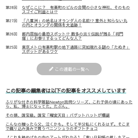
なぜここに？ 有楽町のビルの合間の小さな神社、そのもの
第28回
スゴイご利益とは⁉
「八重洲」の地名はオランダ人の名前!? 意外と知らない丸
第27回
の内とオランダの関係を大追跡！
都内屈指の最恐スポット⁉ 数多の祟り伝説が残る「将門
第26回
塚」にお参りするってどんな人？
東京メトロ有楽町駅の地下通路に突如現れる謎の「たぬき」
第25回
スポットがあるワケ
この連載の一覧へ
この記事の編集者は以下の記事をオススメしています
ふりがな付きの科学雑誌Newton別冊シリーズ、これ子供の頃にあった
ら、私、博士になってた。たぶん。
その頭、国宝級。国宝「曜変天目」バゲットハットが爆誕
こんなの贈ったら父、泣くかも。そして半分私にくれるはず。そこま
で織り込み済みで買うペニンシュラのギフトチョコ
【これを読めば丸の内のアートがわかる】「青い日記帳の推し丸アー