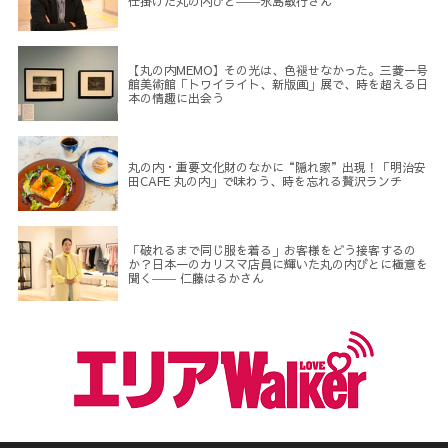
仕掛けた丸の内びと――永島敏行さん
【丸の内MEMO】その光は、色褪せなかった。三菱一号
館美術館「トワイライト、新版画」展で、時を超える日
本の情趣に出会う
丸の内・重要文化財のなかに“隠れ家”出現！「明治安
田CAFE 丸の内」で味わう、時を忘れる贅沢ランチ
「破れるまで同じ服を着る」お客様をどう接客するの
か？日本一のカリスマ店員に輝いた丸の内びとに極意を
聞く―― 仁藤はるかさん