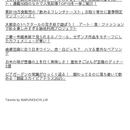
ト」連載50回のなかで人気記事TOP10を一挙ご紹介！
累計18万食販売の「飲めるフレンチトースト」お取り寄せに夏季限定
マンゴーソース！
大都会の1ヘクタールの空き地で遊ぼう！ アート・食・ファッション
で彩る楽しみすぎる跡地利用プロジェクト
三菱一号館美術で見られるルノワール、セザンヌ作品をモチーフにし
たカフェメニューが尊い！
麻婆豆腐に合う日本ワイン、赤・白どっち？ ハマる意外なペアリン
グ
お米の味が想像の上を行く美味しさ！ 釜炊きごはんが至福のディナー
3選
ビアガーデンの常識がひっくり返る！ 賑わってるのに落ち着いて飲
める「銀座スカイビアテラス2025」
Tweets by MARUNOUCHI_LW