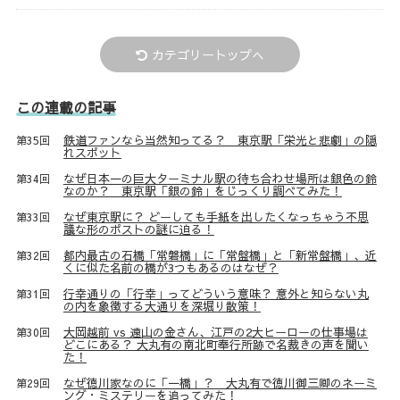
カテゴリートップへ
この連載の記事
鉄道ファンなら当然知ってる？ 東京駅「栄光と悲劇」の隠
第35回
れスポット
なぜ日本一の巨大ターミナル駅の待ち合わせ場所は銀色の鈴
第34回
なのか？ 東京駅「銀の鈴」をじっくり調べてみた！
なぜ東京駅に？ どーしても手紙を出したくなっちゃう不思
第33回
議な形のポストの謎に迫る！
都内最古の石橋「常磐橋」に「常盤橋」と「新常盤橋」、近
第32回
くに似た名前の橋が3つもあるのはなぜ？
行幸通りの「行幸」ってどういう意味？ 意外と知らない丸
第31回
の内を象徴する大通りを深堀り散策！
大岡越前 vs 遠山の金さん、江戸の2大ヒーローの仕事場は
第30回
どこにある？ 大丸有の南北町奉行所跡で名裁きの声を聞い
た！
なぜ徳川家なのに「一橋」？ 大丸有で徳川御三卿のネーミ
第29回
ング・ミステリーを追ってみた！