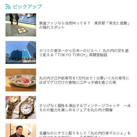
ピックアップ
鉄道ファンなら当然知ってる？ 東京駅「栄光と悲劇」
の隠れスポット
かつての東洋一から日本一のビルへ！ 丸の内の空を塗
り変える「TOKYO TORCH」再開発秘話
丸の内で江戸前寿司を1万円台で！分厚いイカの寿司に
ほぼマグロだけの巻物に江戸っ子魂を感じた夜
さりげなく個性を演出するヴィンテージウォッチ 一点
ものの魅力を楽しめるフェアを丸の内で開催
名優なのにチラシ配りもして「丸の内行幸マルシェ」を