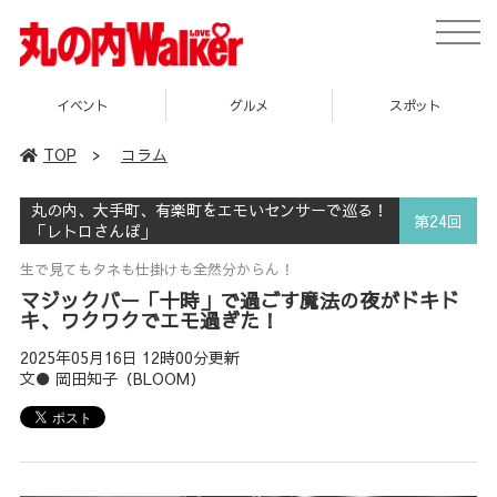
toggle
naviga
グルメ
スポット
企画
TOP
>
コラム
丸の内、大手町、有楽町をエモいセンサーで巡る！
第24回
「レトロさんぽ」
生で見てもタネも仕掛けも全然分からん！
マジックバー「十時」で過ごす魔法の夜がドキド
キ、ワクワクでエモ過ぎた！
2025年05月16日 12時00分更新
文● 岡田知子（BLOOM）