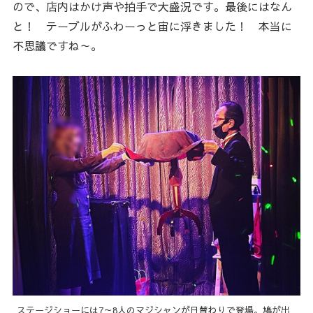
ので、店内はかけ声や拍手で大盛況です。最後にはなん
と！ テーブルがふわーっと宙に浮きました！ 本当に
不思議ですね～。
ステージショーには7～8人のマジシャンが日替わりで登場。鳩が出