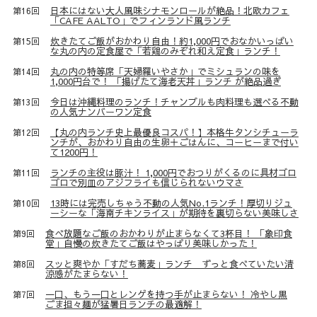
日本にはない大人風味シナモンロールが絶品！北欧カフェ
第16回
「CAFE AALTO」でフィンランド風ランチ
炊きたてご飯がおかわり自由！約1,000円でおなかいっぱい
第15回
な丸の内の定食屋で「若鶏のみぞれ和え定食」ランチ！
丸の内の特等席「天婦羅いやさか」でミシュランの味を
第14回
1,000円台で！ 「揚げたて海老天丼」ランチ が絶品過ぎ
今日は沖縄料理のランチ！チャンプルも肉料理も選べる不動
第13回
の人気ナンバーワン定食
【丸の内ランチ史上最優良コスパ！】本格牛タンシチューラ
第12回
ンチが、おかわり自由の生卵＋ごはんに、コーヒーまで付い
て1200円！
ランチの主役は豚汁！ 1,000円でおつりがくるのに具材ゴロ
第11回
ゴロで別皿のアジフライも信じられないウマさ
13時には完売しちゃう不動の人気No.1ランチ！厚切りジュ
第10回
ーシーな「海南チキンライス」が期待を裏切らない美味しさ
食べ放題なご飯のおかわりが止まらなくて3杯目！ 「象印食
第9回
堂」自慢の炊きたてご飯はやっぱり美味しかった！
スッと爽やか「すだち蕎麦」ランチ ずっと食べていたい清
第8回
涼感がたまらない！
一口、もう一口とレンゲを持つ手が止まらない！ 冷やし黒
第7回
ごま担々麺が猛暑日ランチの最適解！