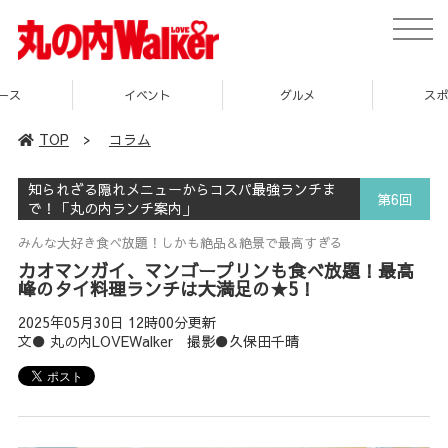
toggle
naviga
イベント
グルメ
スポット
TOP
>
コラム
知られざる隠れメニューからコスパ最強ランチま
第6回
で！「丸の内ランチ案内」
みんな大好き食べ放題！しかも絶品＆絶景で最高すぎる
カオマンガイ、マンゴープリンも食べ放題！最高
峰のタイ料理ランチは大満足の★5！
2025年05月30日 12時00分更新
文● 丸の内LOVEWalker 撮影●久保田千晴