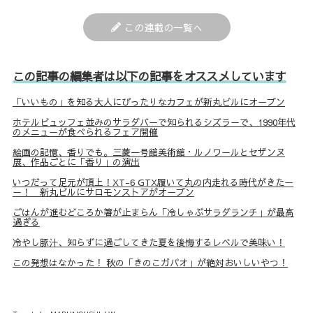
この連載の一覧へ
この記事の編集者は以下の記事をオススメしています
「いいもの」を知る大人にぴったりなカフェが新丸ビルにオープン
ホテルビュッフェ並みのサラダバーで知られるシズラーで、1990年代
のメニューが食べられるフェア開催
絵画の記憶、香りでも。三菱一号館美術館・ルノワールとセザンヌ
展、作品ごとに「香り」の演出
いつだって足元が頂上！XT-6 GTX履いて丸の内走れる時代がきたー
ー！ 新丸ビルにサロモンストアがオープン
ごはんが進むどころか箸が止まらん「冷しゃぶサラダランチ」が最高
過ぎる
冷やし豚汁、知らずに過ごしてきた夏を後悔するレベルで美味い！
この発想はなかった！ 秋の「きのこガパオ」が絶対おいしいやつ！