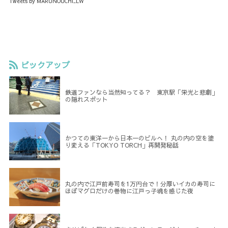
Tweets by MARUNOUCHI_LW
ピックアップ
鉄道ファンなら当然知ってる？ 東京駅「栄光と悲劇」
の隠れスポット
かつての東洋一から日本一のビルへ！ 丸の内の空を塗
り変える「TOKYO TORCH」再開発秘話
丸の内で江戸前寿司を1万円台で！分厚いイカの寿司に
ほぼマグロだけの巻物に江戸っ子魂を感じた夜