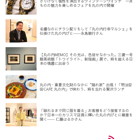
さりげなく個性を演出するヴィンテージウォッチ 一点
ものの魅力を楽しめるフェアを丸の内で開催
名優なのにチラシ配りもして「丸の内行幸マルシェ」を
仕掛けた丸の内びと――永島敏行さん
【丸の内MEMO】その光は、色褪せなかった。三菱一号
館美術館「トワイライト、新版画」展で、時を超える日
本の情趣に出会う
丸の内・重要文化財のなかに“隠れ家”出現！「明治安
田CAFE 丸の内」で味わう、時を忘れる贅沢ランチ
「破れるまで同じ服を着る」お客様をどう接客するの
か？日本一のカリスマ店員に輝いた丸の内びとに極意を
聞く―― 仁藤はるかさん