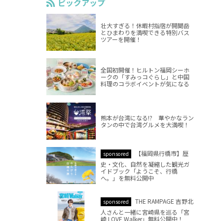
ピックアップ
壮大すぎる！休暇村指宿が開聞岳
とひまわりを満喫できる特別バス
ツアーを開催！
全国初開催！ヒルトン福岡シーホ
ークの「すみっコぐらし」と中国
料理のコラボイベントが気になる
熊本が台湾になる!? 華やかなラン
タンの中で台湾グルメを大満喫！
【福岡県行橋市】歴
sponsored
史・文化、自然を凝縮した観光ガ
イドブック「ようこそ、行橋
へ。」を無料公開中
THE RAMPAGE 吉野北
sponsored
人さんと一緒に宮崎県を巡る「宮
崎 LOVE Walker」無料公開中！