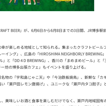
AFT BEER」が、6月6日から6月8日までの3日間、JR博多駅
幸が楽しめる地域として知られる。集まったクラフトビール
」、広島の「HIROSHIMA NEIGHBORLY BREWING
の「道後ビール」と「DD４D BREWING」、香川の「まめまめビール」と
チー坊の博多出張カフェ」もイベントを盛り上げる。
名物の「宇和島じゃこ天」や「今治鉄板焼鳥」、新鮮な「カ
高い「瀬戸田レモン唐揚げ」、ユニークな「瀬戸内タコ餃子」
、美味しいお酒と食事を楽しむだけでなく、瀬戸内地域固有