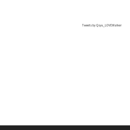
Tweets by Qsyu_LOVEWalker