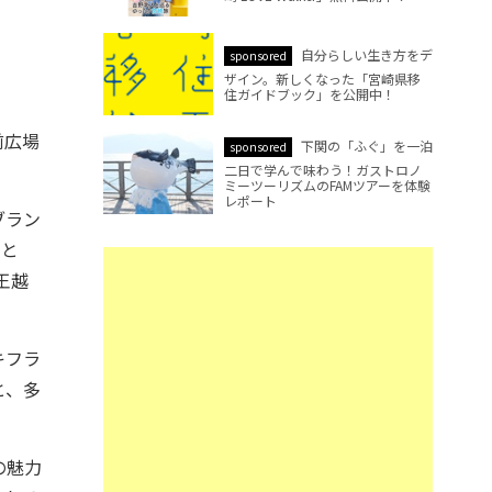
自分らしい生き方をデ
sponsored
ザイン。新しくなった「宮崎県移
住ガイドブック」を公開中！
前広場
下関の「ふぐ」を一泊
sponsored
二日で学んで味わう！ガストロノ
ミーツーリズムのFAMツアーを体験
レポート
ブラン
」と
「王越
キフラ
と、多
の魅力