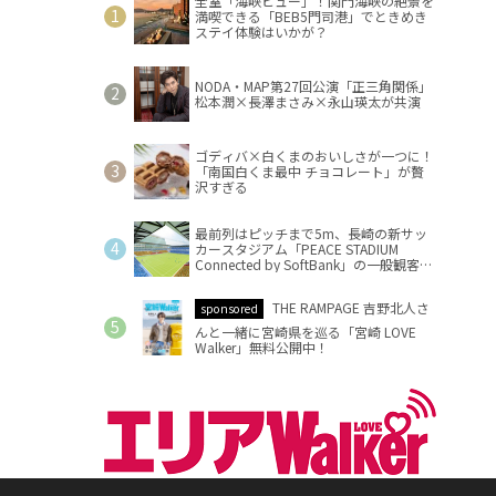
全室「海峡ビュー」！関門海峡の絶景を
満喫できる「BEB5門司港」でときめき
ステイ体験はいかが？
NODA・MAP第27回公演「正三角関係」
松本潤×長澤まさみ×永山瑛太が共演
ゴディバ×白くまのおいしさが一つに！
「南国白くま最中 チョコレート」が贅
沢すぎる
最前列はピッチまで5m、長崎の新サッ
カースタジアム「PEACE STADIUM
Connected by SoftBank」の一般観客席
情報を公開
THE RAMPAGE 吉野北人さ
sponsored
んと一緒に宮崎県を巡る「宮崎 LOVE
Walker」無料公開中！