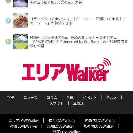
を夜空に描く8,000発の花火大会
ゴディバ×白くまのおいしさが一つに！「南国白くま最中 チ
ョコレート」が贅沢すぎる
最前列はピッチまで5m、長崎の新サッカースタジアム
「PEACE STADIUM Connected by SoftBank」の一般観客席情
報を公開
TOP
ニュース
コラム
企画
イベント
グルメ
スポット
生放送
エリアLOVEWalker
横浜LOVEWalker
西新宿LOVEWalker
夜景LOVEWalker
九州LOVEWalker
丸の内LOVEWalker
戦国LOVEWalker