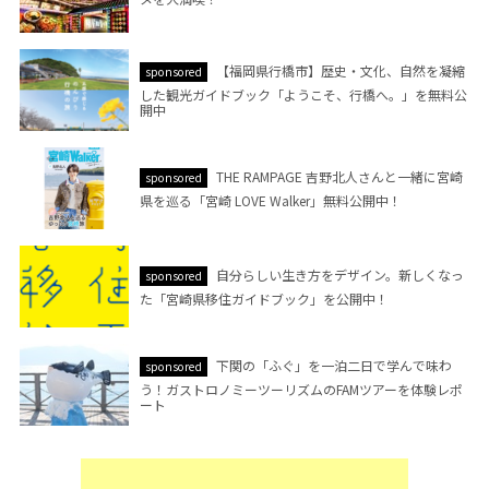
【福岡県行橋市】歴史・文化、自然を凝縮
sponsored
した観光ガイドブック「ようこそ、行橋へ。」を無料公
開中
THE RAMPAGE 吉野北人さんと一緒に宮崎
sponsored
県を巡る「宮崎 LOVE Walker」無料公開中！
自分らしい生き方をデザイン。新しくなっ
sponsored
た「宮崎県移住ガイドブック」を公開中！
下関の「ふぐ」を一泊二日で学んで味わ
sponsored
う！ガストロノミーツーリズムのFAMツアーを体験レポ
ート