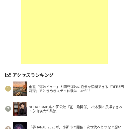
アクセスランキング
全室「海峡ビュー」！関門海峡の絶景を満喫できる「BEB5門
司港」でときめきステイ体験はいかが？
NODA・MAP第27回公演「正三角関係」 松本潤×長澤まさみ
×永山瑛太が共演
「夢HANABI2026が」小郡市で開催！次世代へとつなぐ想い