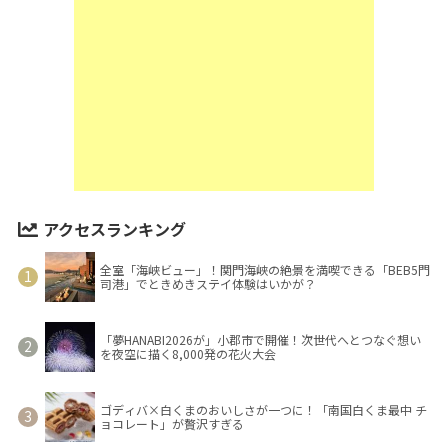
アクセスランキング
全室「海峡ビュー」！関門海峡の絶景を満喫できる「BEB5門
司港」でときめきステイ体験はいかが？
「夢HANABI2026が」小郡市で開催！次世代へとつなぐ想い
を夜空に描く8,000発の花火大会
ゴディバ×白くまのおいしさが一つに！「南国白くま最中 チ
ョコレート」が贅沢すぎる