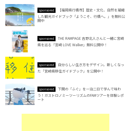
【福岡県行橋市】歴史・文化、自然を凝縮
sponsored
した観光ガイドブック「ようこそ、行橋へ。」を無料公
開中
THE RAMPAGE 吉野北人さんと一緒に宮崎
sponsored
県を巡る「宮崎 LOVE Walker」無料公開中！
自分らしい生き方をデザイン。新しくなっ
sponsored
た「宮崎県移住ガイドブック」を公開中！
下関の「ふぐ」を一泊二日で学んで味わ
sponsored
う！ガストロノミーツーリズムのFAMツアーを体験レポ
ート