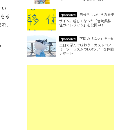
てい
自分らしい生き方をデ
sponsored
ンを考
ザイン。新しくなった「宮崎県移
され、
住ガイドブック」を公開中！
下関の「ふぐ」を一泊
sponsored
る。
二日で学んで味わう！ガストロノ
ミーツーリズムのFAMツアーを体験
レポート