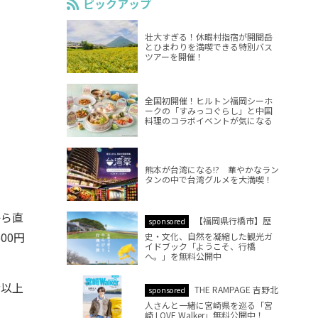
ピックアップ
壮大すぎる！休暇村指宿が開聞岳
とひまわりを満喫できる特別バス
ツアーを開催！
全国初開催！ヒルトン福岡シーホ
ークの「すみっコぐらし」と中国
料理のコラボイベントが気になる
熊本が台湾になる!? 華やかなラン
タンの中で台湾グルメを大満喫！
から直
【福岡県行橋市】歴
sponsored
00円
史・文化、自然を凝縮した観光ガ
イドブック「ようこそ、行橋
へ。」を無料公開中
階以上
THE RAMPAGE 吉野北
sponsored
人さんと一緒に宮崎県を巡る「宮
崎 LOVE Walker」無料公開中！