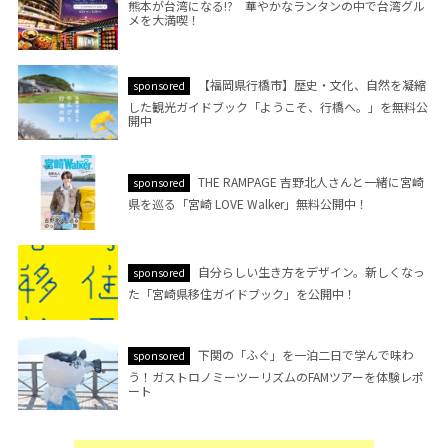
熊本が台湾になる!? 華やかなランタンの中で台湾グル
メを大満喫！
【福岡県行橋市】歴史・文化、自然を凝縮
sponsored
した観光ガイドブック「ようこそ、行橋へ。」を無料公
開中
THE RAMPAGE 吉野北人さんと一緒に宮崎
sponsored
県を巡る「宮崎 LOVE Walker」無料公開中！
自分らしい生き方をデザイン。新しくなっ
sponsored
た「宮崎県移住ガイドブック」を公開中！
下関の「ふぐ」を一泊二日で学んで味わ
sponsored
う！ガストロノミーツーリズムのFAMツアーを体験レポ
ート