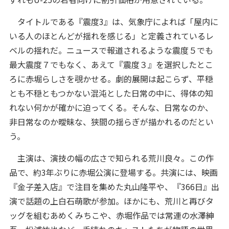
タイトルである『震度3』は、気象庁によれば「屋内に
いる人のほとんどが揺れを感じる」と定義されているレ
ベルの揺れだ。ニュースで報道されるような震度５でも
最大震度７でもなく、あえて『震度３』を選択したとこ
ろに赤堀らしさを覗かせる。劇的展開は起こらず、平穏
とも不穏ともつかない混沌とした日常の中に、得体の知
れない何かが確かに迫ってくる。そんな、日常なのか、
非日常なのか曖昧な、狭間の揺らぎが描かれるのだとい
う。
主演は、演技の幅の広さで知られる荒川良々。この作
品で、約3年ぶりに赤堀公演に登場する。共演には、映画
『金子差入店』で注目を集めた丸山隆平や、『366日』出
演で話題の上白石萌歌が参加。ほかにも、荒川と再びタ
ッグを組むあめくみちこや、赤堀作品では常連の水澤紳