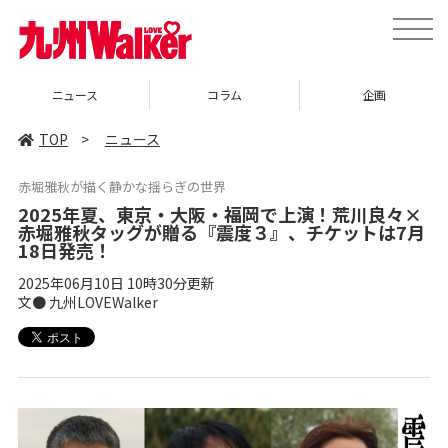
toggle
naviga
ニュース
コラム
企画
TOP
>
ニュース
赤堀雅秋が描く静かな揺らぎの世界
2025年夏、東京・大阪・福岡で上演！荒川良々×
赤堀雅秋タッグが贈る『震度３』、チケットは7月
18日発売！
2025年06月10日 10時30分更新
文● 九州LOVEWalker