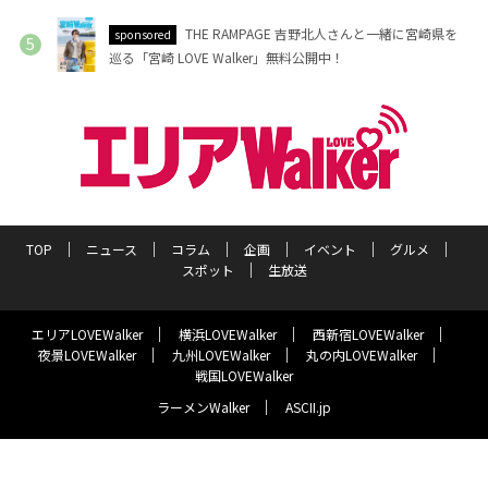
THE RAMPAGE 吉野北人さんと一緒に宮崎県を
sponsored
巡る「宮崎 LOVE Walker」無料公開中！
TOP
ニュース
コラム
企画
イベント
グルメ
スポット
生放送
エリアLOVEWalker
横浜LOVEWalker
西新宿LOVEWalker
夜景LOVEWalker
九州LOVEWalker
丸の内LOVEWalker
戦国LOVEWalker
ラーメンWalker
ASCII.jp
サイトポリシー
プライバシーポリシー
運営会社
お問い合わせ