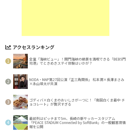
アクセスランキング
全室「海峡ビュー」！関門海峡の絶景を満喫できる「BEB5門
司港」でときめきステイ体験はいかが？
NODA・MAP第27回公演「正三角関係」 松本潤×長澤まさみ
×永山瑛太が共演
ゴディバ×白くまのおいしさが一つに！「南国白くま最中 チ
ョコレート」が贅沢すぎる
最前列はピッチまで5m、長崎の新サッカースタジアム
「PEACE STADIUM Connected by SoftBank」の一般観客席情
報を公開