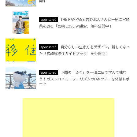
開中
THE RAMPAGE 吉野北人さんと一緒に宮崎
sponsored
県を巡る「宮崎 LOVE Walker」無料公開中！
自分らしい生き方をデザイン。新しくなっ
sponsored
た「宮崎県移住ガイドブック」を公開中！
下関の「ふぐ」を一泊二日で学んで味わ
sponsored
う！ガストロノミーツーリズムのFAMツアーを体験レポ
ート