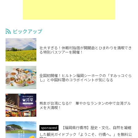
ピックアップ
壮大すぎる！休暇村指宿が開聞岳とひまわりを満喫でき
る特別バスツアーを開催！
全国初開催！ヒルトン福岡シーホークの「すみっコぐら
し」と中国料理のコラボイベントが気になる
熊本が台湾になる!? 華やかなランタンの中で台湾グル
メを大満喫！
【福岡県行橋市】歴史・文化、自然を凝縮
sponsored
した観光ガイドブック「ようこそ、行橋へ。」を無料公