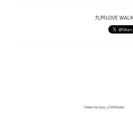
九州LOVE W
Tweets by Qsyu_LOVEWalker