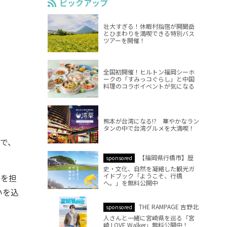
ピックアップ
壮大すぎる！休暇村指宿が開聞岳
とひまわりを満喫できる特別バス
ツアーを開催！
全国初開催！ヒルトン福岡シーホ
ークの「すみっコぐらし」と中国
料理のコラボイベントが気になる
熊本が台湾になる!? 華やかなラン
タンの中で台湾グルメを大満喫！
で、
【福岡県行橋市】歴
sponsored
史・文化、自然を凝縮した観光ガ
イドブック「ようこそ、行橋
路を担
へ。」を無料公開中
いを込
THE RAMPAGE 吉野北
sponsored
人さんと一緒に宮崎県を巡る「宮
崎 LOVE Walker」無料公開中！