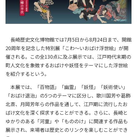
長崎歴史文化博物館では7月5日から8月24日まで、開館
20周年を記念した特別展「こわ～いおばけ浮世絵」が開
催される。この全130点に及ぶ展示では、江戸時代末期の
町人文化を象徴するおばけや妖怪をテーマにした浮世絵
を紹介するという。
本展では、「百物語」「幽霊」「妖怪」「妖術使い」
「おばけ退治」の5つのテーマに区分し、歌川国芳や葛飾
北斎、月岡芳年らの作品を通して、江戸期に流行したお
ばけ文化を深く探求することができる。さらに、長崎と
ゆかりのある「河童」や「もののけ」に関連する作品も
展示され、来場者は歴史とのリンクを楽しむことができ