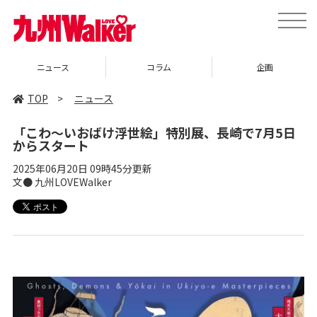
toggle
naviga
ニュース
コラム
企画
TOP
>
ニュース
「こわ～いおばけ浮世絵」特別展、長崎で7月5日
からスタート
2025年06月20日 09時45分更新
文● 九州LOVEWalker