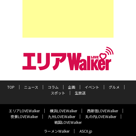
TOP
ニュース
コラム
企画
イベント
グルメ
スポット
生放送
エリアLOVEWalker
横浜LOVEWalker
西新宿LOVEWalker
夜景LOVEWalker
九州LOVEWalker
丸の内LOVEWalker
戦国LOVEWalker
ラーメンWalker
ASCII.jp