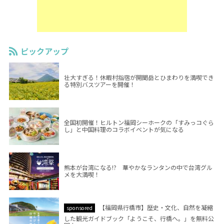
ピックアップ
壮大すぎる！休暇村指宿が開聞岳とひまわりを満喫でき
る特別バスツアーを開催！
全国初開催！ヒルトン福岡シーホークの「すみっコぐら
し」と中国料理のコラボイベントが気になる
熊本が台湾になる!? 華やかなランタンの中で台湾グル
メを大満喫！
【福岡県行橋市】歴史・文化、自然を凝縮
sponsored
した観光ガイドブック「ようこそ、行橋へ。」を無料公