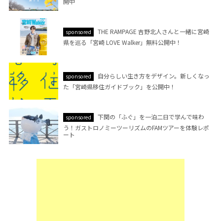
開中
THE RAMPAGE 吉野北人さんと一緒に宮崎
sponsored
県を巡る「宮崎 LOVE Walker」無料公開中！
自分らしい生き方をデザイン。新しくなっ
sponsored
た「宮崎県移住ガイドブック」を公開中！
下関の「ふぐ」を一泊二日で学んで味わ
sponsored
う！ガストロノミーツーリズムのFAMツアーを体験レポ
ート