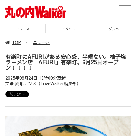
toggle
naviga
イベント
グルメ
スポット
TOP
>
ニュース
有楽町にAFURIがある安心感、半端ない。柚子塩
ラーメン店「AFURI」有楽町、6月25日オープ
ン！！！！
2025年06月24日 12時00分更新
文● 風都ナツメ（LoveWalker編集部）