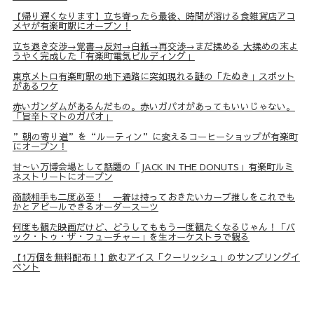
【帰り遅くなります】立ち寄ったら最後、時間が溶ける食雑貨店アコ
メヤが有楽町駅にオープン！
立ち退き交渉→覚書→反対→白紙→再交渉→まだ揉める 大揉めの末よ
うやく完成した「有楽町電気ビルディング」
東京メトロ有楽町駅の地下通路に突如現れる謎の「たぬき」スポット
があるワケ
赤いガンダムがあるんだもの。赤いガパオがあってもいいじゃない。
「旨辛トマトのガパオ」
”朝の寄り道”を“ルーティン”に変えるコーヒーショップが有楽町
にオープン！
甘～い万博会場として話題の「JACK IN THE DONUTS」有楽町ルミ
ネストリートにオープン
商談相手も二度必至！ 一着は持っておきたいカープ推しをこれでも
かとアピールできるオーダースーツ
何度も観た映画だけど、どうしてももう一度観たくなるじゃん！「バ
ック・トゥ・ザ・フューチャー」を生オーケストラで観る
【1万個を無料配布！】飲むアイス「クーリッシュ」のサンプリングイ
ベント