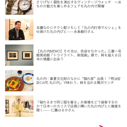
さりげなく個性を演出するヴィンテージウォッチ 一点
ものの魅力を楽しめるフェアを丸の内で開催
名優なのにチラシ配りもして「丸の内行幸マルシェ」を
仕掛けた丸の内びと――永島敏行さん
【丸の内MEMO】その光は、色褪せなかった。三菱一号
館美術館「トワイライト、新版画」展で、時を超える日
本の情趣に出会う
丸の内・重要文化財のなかに“隠れ家”出現！「明治安
田CAFE 丸の内」で味わう、時を忘れる贅沢ランチ
「破れるまで同じ服を着る」お客様をどう接客するの
か？日本一のカリスマ店員に輝いた丸の内びとに極意を
聞く―― 仁藤はるかさん