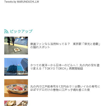
Tweets by MARUNOUCHI_LW
ピックアップ
鉄道ファンなら当然知ってる？ 東京駅「栄光と悲劇」
の隠れスポット
かつての東洋一から日本一のビルへ！ 丸の内の空を塗
り変える「TOKYO TORCH」再開発秘話
丸の内で江戸前寿司を1万円台で！分厚いイカの寿司に
ほぼマグロだけの巻物に江戸っ子魂を感じた夜