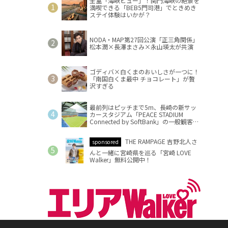
全室「海峡ビュー」！関門海峡の絶景を
満喫できる「BEB5門司港」でときめき
ステイ体験はいかが？
NODA・MAP第27回公演「正三角関係」
松本潤×長澤まさみ×永山瑛太が共演
ゴディバ×白くまのおいしさが一つに！
「南国白くま最中 チョコレート」が贅
沢すぎる
最前列はピッチまで5m、長崎の新サッ
カースタジアム「PEACE STADIUM
Connected by SoftBank」の一般観客席
情報を公開
THE RAMPAGE 吉野北人さ
sponsored
んと一緒に宮崎県を巡る「宮崎 LOVE
Walker」無料公開中！