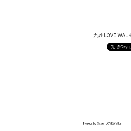
九州LOVE W
Tweets by Qsyu_LOVEWalker