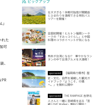
ピックアップ
壮大すぎる！休暇村指宿が開聞岳
とひまわりを満喫できる特別バス
ツアーを開催！
AL」
全国初開催！ヒルトン福岡シーホ
ークの「すみっコぐらし」と中国
かれた
料理のコラボイベントが気になる
加可
熊本が台湾になる!? 華やかなラン
タンの中で台湾グルメを大満喫！
服装、
【福岡県行橋市】歴
sponsored
史・文化、自然を凝縮した観光ガ
PR
イドブック「ようこそ、行橋
へ。」を無料公開中
THE RAMPAGE 吉野北
sponsored
人さんと一緒に宮崎県を巡る「宮
崎 LOVE Walker」無料公開中！