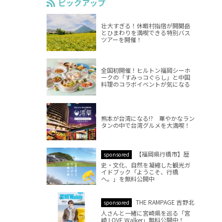
ピックアップ
壮大すぎる！休暇村指宿が開聞岳
とひまわりを満喫できる特別バス
ツアーを開催！
全国初開催！ヒルトン福岡シーホ
ークの「すみっコぐらし」と中国
料理のコラボイベントが気になる
熊本が台湾になる!? 華やかなラン
タンの中で台湾グルメを大満喫！
【福岡県行橋市】歴
sponsored
史・文化、自然を凝縮した観光ガ
イドブック「ようこそ、行橋
へ。」を無料公開中
THE RAMPAGE 吉野北
sponsored
人さんと一緒に宮崎県を巡る「宮
崎 LOVE Walker」無料公開中！