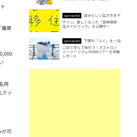
ート
自分らしい生き方をデ
sponsored
ザイン。新しくなった「宮崎県移
住ガイドブック」を公開中！
「薩摩
下関の「ふぐ」を一泊
sponsored
二日で学んで味わう！ガストロノ
ミーツーリズムのFAMツアーを体験
000
レポート
い
名用
乳クッ
みが可