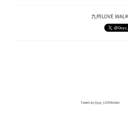
九州LOVE W
Tweets by Qsyu_LOVEWalker