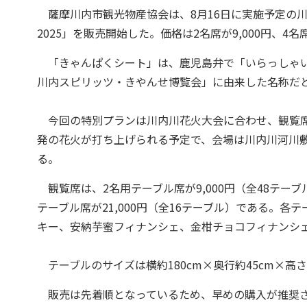
薩摩川内市観光物産協会は、8月16日に実施予定の
2025」を販売開始した。価格は2名席が9,000円、4名席が
「きゃんぱくシート」は、鹿児島弁で「いらっしゃい
川内スピリッツ・きやんせ博覧会」に由来した名称だ
今回の特別プランは川内川花火大会に合わせ、観覧席に
発の花火が打ち上げられる予定で、会場は川内川河川敷一
る。
観覧席は、2名用テーブル席が9,000円（全48テーブル
テーブル席が21,000円（全16テーブル）である。
キー、安納芋蜜フィナンシェ、金柑チョコフィナンシ
テーブルのサイズは横約180cm×奥行約45cm×高さ
販売は先着順となっているため、早めの購入が推奨さ