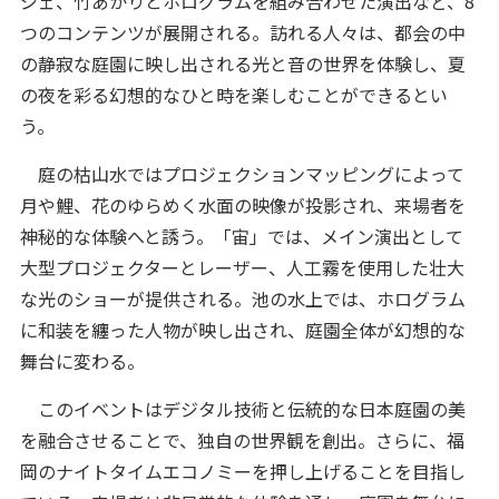
ジェ、竹あかりとホログラムを組み合わせた演出など、8
つのコンテンツが展開される。訪れる人々は、都会の中
の静寂な庭園に映し出される光と音の世界を体験し、夏
の夜を彩る幻想的なひと時を楽しむことができるとい
う。
庭の枯山水ではプロジェクションマッピングによって
月や鯉、花のゆらめく水面の映像が投影され、来場者を
神秘的な体験へと誘う。「宙」では、メイン演出として
大型プロジェクターとレーザー、人工霧を使用した壮大
な光のショーが提供される。池の水上では、ホログラム
に和装を纏った人物が映し出され、庭園全体が幻想的な
舞台に変わる。
このイベントはデジタル技術と伝統的な日本庭園の美
を融合させることで、独自の世界観を創出。さらに、福
岡のナイトタイムエコノミーを押し上げることを目指し