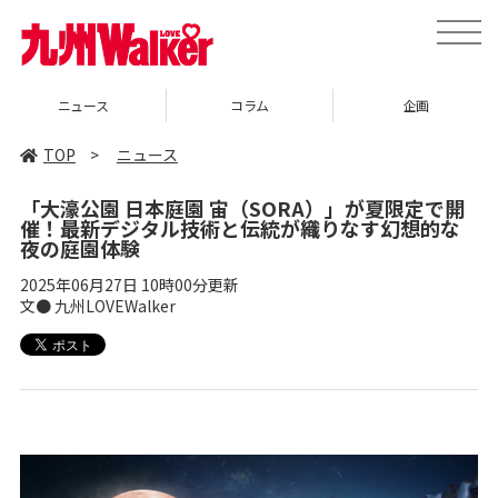
toggle
naviga
ニュース
コラム
企画
TOP
>
ニュース
「大濠公園 日本庭園 宙（SORA）」が夏限定で開
催！最新デジタル技術と伝統が織りなす幻想的な
夜の庭園体験
2025年06月27日 10時00分更新
文● 九州LOVEWalker