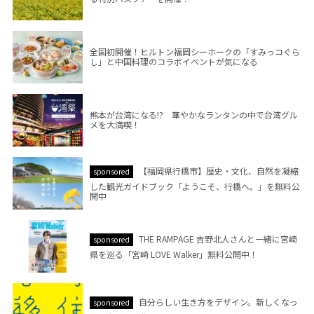
全国初開催！ヒルトン福岡シーホークの「すみっコぐら
し」と中国料理のコラボイベントが気になる
熊本が台湾になる!? 華やかなランタンの中で台湾グル
メを大満喫！
【福岡県行橋市】歴史・文化、自然を凝縮
sponsored
した観光ガイドブック「ようこそ、行橋へ。」を無料公
開中
THE RAMPAGE 吉野北人さんと一緒に宮崎
sponsored
県を巡る「宮崎 LOVE Walker」無料公開中！
自分らしい生き方をデザイン。新しくなっ
sponsored