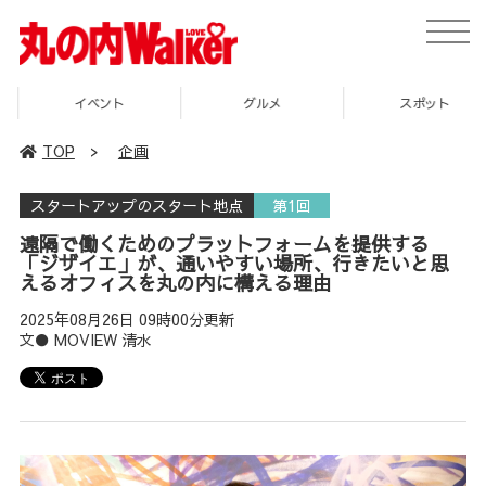
toggle
naviga
イベント
グルメ
スポット
TOP
>
企画
スタートアップのスタート地点
第1回
遠隔で働くためのプラットフォームを提供する
「ジザイエ」が、通いやすい場所、行きたいと思
えるオフィスを丸の内に構える理由
2025年08月26日 09時00分更新
文●
MOVIEW
清水