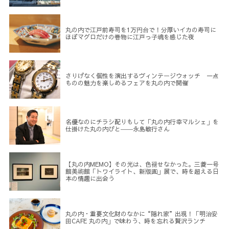
丸の内で江戸前寿司を1万円台で！分厚いイカの寿司に
ほぼマグロだけの巻物に江戸っ子魂を感じた夜
さりげなく個性を演出するヴィンテージウォッチ 一点
ものの魅力を楽しめるフェアを丸の内で開催
名優なのにチラシ配りもして「丸の内行幸マルシェ」を
仕掛けた丸の内びと――永島敏行さん
【丸の内MEMO】その光は、色褪せなかった。三菱一号
館美術館「トワイライト、新版画」展で、時を超える日
本の情趣に出会う
丸の内・重要文化財のなかに“隠れ家”出現！「明治安
田CAFE 丸の内」で味わう、時を忘れる贅沢ランチ