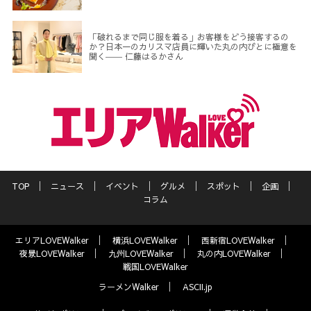
「破れるまで同じ服を着る」お客様をどう接客するの
か？日本一のカリスマ店員に輝いた丸の内びとに極意を
聞く―― 仁藤はるかさん
TOP
ニュース
イベント
グルメ
スポット
企画
コラム
エリアLOVEWalker
横浜LOVEWalker
西新宿LOVEWalker
夜景LOVEWalker
九州LOVEWalker
丸の内LOVEWalker
戦国LOVEWalker
ラーメンWalker
ASCII.jp