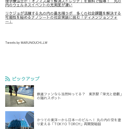
理学療法士が「オフィス凝り解消ストレッチ」を無料で指導！ 丸の
内のウェルネスイベントの充実度が凄い
リケジョが活躍する丸の内の最先端ラボ 多くの社会課題を解決する
可能性を秘めるナノシートの社会実装に挑む「ディメンジョンフォ
ー」
Tweets by MARUNOUCHI_LW
ピックアップ
鉄道ファンなら当然知ってる？ 東京駅「栄光と悲劇」
の隠れスポット
かつての東洋一から日本一のビルへ！ 丸の内の空を塗
り変える「TOKYO TORCH」再開発秘話