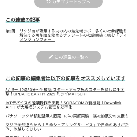
カテゴリートップへ
この連載の記事
リケジョが活躍する丸の内の最先端ラボ 多くの社会課題を
第2回
解決する可能性を秘めるナノシートの社会実装に挑む「ディ
メンジョンフォー」
この連載の一覧へ
この記事の編集者は以下の記事をオススメしています
3/15土 12時30分〜生放送 スタートアップ界のスターを探しに生突
撃！UPDATE EARTH 2025 ミライMATSURI
IoTデバイスの遠隔操作を実現！SORACOMの新機能「Downlink
API」が大規模システム管理を効率化
パナソニックが移動型無人販売ロボの実証実験 福祉的就労の支援も
マジで全然違うから「日傘シェアリングサービス」で日傘のありがた
み、体験してほしい