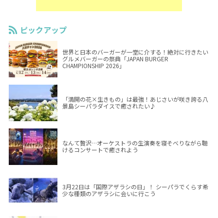
ピックアップ
世界と日本のバーガーが一堂に介する！絶対に行きたい
グルメバーガーの祭典「JAPAN BURGER
CHAMPIONSHIP 2026」
「満開の花×生きもの」は最強！あじさいが咲き誇る八
景島シーパラダイスで癒されたい♪
なんて贅沢…オーケストラの生演奏を寝そべりながら聴
けるコンサートで癒されよう
3月22日は「国際アザラシの日」！ シーパラでくらす希
少な種類のアザラシに会いに行こう