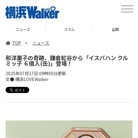
toggle
naviga
ニュース
コラム
企画
TOP
>
ニュース
和洋菓子の奇跡、鎌倉紅谷から「イスパハン クル
ミッ子 ６個入(缶)」登場！
2025年07月17日 09時00分更新
文● 横浜LOVEWalker