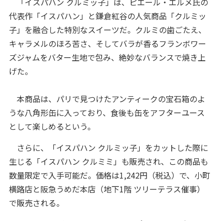
「イスパハン クルミッ子」は、ピエール・エルメ氏の
代表作「イスパハン」と鎌倉紅谷の人気商品「クルミッ
子」を融合した特別なスイーツだ。クルミの歯ごたえ、
キャラメルのほろ苦さ、そしてバラが香るフランボワー
ズジャムをバター生地で包み、絶妙なバランスで焼き上
げた。
本商品は、パリで見つけたアンティークの宝石箱のよ
うな八角形缶に入っており、食後も缶をアフターユース
として楽しめるという。
さらに、「イスパハン クルミッ子」をカットした際に
生じる「イスパハン クルミミ」も販売され、この商品も
数量限定で入手可能だ。価格は1,242円（税込）で、小町
横路店と阪急うめだ本店（地下1階 ツリーテラス催事）
で販売される。