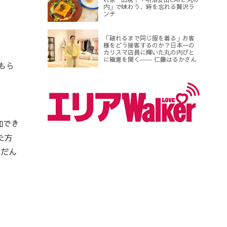
内」で味わう、時を忘れる贅沢ラ
ンチ
「破れるまで同じ服を着る」お客
様をどう接客するのか？日本一の
カリスマ店員に輝いた丸の内びと
に極意を聞く―― 仁藤はるかさん
もら
加でき
た方
ふだん