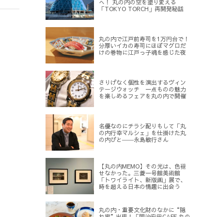
へ！ 丸の内の空を塗り変える
「TOKYO TORCH」再開発秘話
丸の内で江戸前寿司を1万円台で！
分厚いイカの寿司にほぼマグロだ
けの巻物に江戸っ子魂を感じた夜
さりげなく個性を演出するヴィン
テージウォッチ 一点ものの魅力
を楽しめるフェアを丸の内で開催
名優なのにチラシ配りもして「丸
の内行幸マルシェ」を仕掛けた丸
の内びと――永島敏行さん
【丸の内MEMO】その光は、色褪
せなかった。三菱一号館美術館
「トワイライト、新版画」展で、
時を超える日本の情趣に出会う
丸の内・重要文化財のなかに“隠
れ家”出現！「明治安田CAFE 丸の