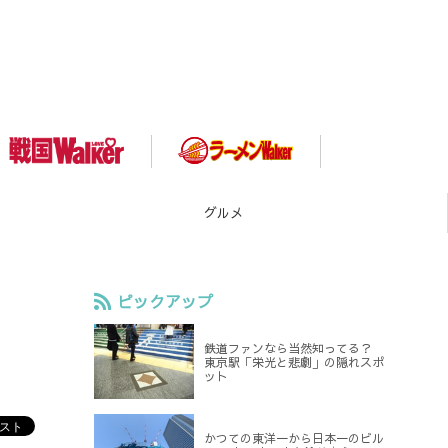
スポット
ピックアップ
！
鉄道ファンなら当然知ってる？
東京駅「栄光と悲劇」の隠れスポ
ット
かつての東洋一から日本一のビル