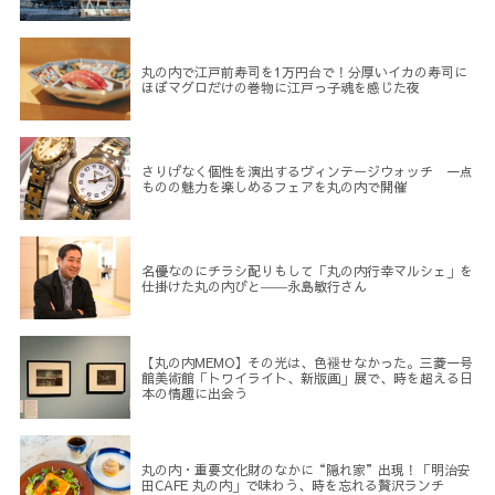
丸の内で江戸前寿司を1万円台で！分厚いイカの寿司に
ほぼマグロだけの巻物に江戸っ子魂を感じた夜
さりげなく個性を演出するヴィンテージウォッチ 一点
ものの魅力を楽しめるフェアを丸の内で開催
名優なのにチラシ配りもして「丸の内行幸マルシェ」を
仕掛けた丸の内びと――永島敏行さん
【丸の内MEMO】その光は、色褪せなかった。三菱一号
館美術館「トワイライト、新版画」展で、時を超える日
本の情趣に出会う
丸の内・重要文化財のなかに“隠れ家”出現！「明治安
田CAFE 丸の内」で味わう、時を忘れる贅沢ランチ