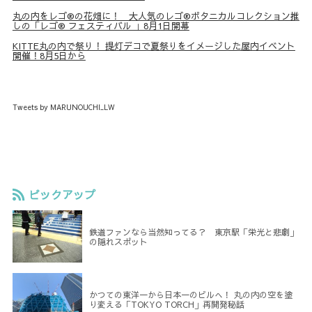
丸の内をレゴ®の花畑に！ 大人気のレゴ®ボタニカルコレクション推
しの「レゴ® フェスティバル 」8月1日開幕
KITTE丸の内で祭り！ 提灯デコで夏祭りをイメージした屋内イベント
開催！8月5日から
Tweets by MARUNOUCHI_LW
ピックアップ
鉄道ファンなら当然知ってる？ 東京駅「栄光と悲劇」
の隠れスポット
かつての東洋一から日本一のビルへ！ 丸の内の空を塗
り変える「TOKYO TORCH」再開発秘話