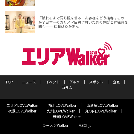
「破れるまで同じ服を着る」お客様をどう接客するの
か？日本一のカリスマ店員に輝いた丸の内びとに極意を
聞く―― 仁藤はるかさん
TOP
ニュース
イベント
グルメ
スポット
企画
コラム
エリアLOVEWalker
横浜LOVEWalker
西新宿LOVEWalker
夜景LOVEWalker
九州LOVEWalker
丸の内LOVEWalker
戦国LOVEWalker
ラーメンWalker
ASCII.jp