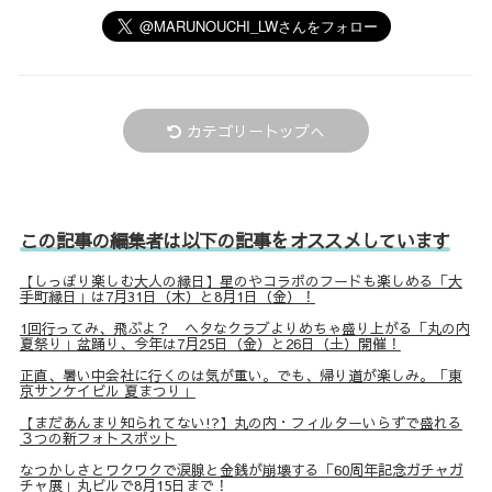
カテゴリートップへ
この記事の編集者は以下の記事をオススメしています
【しっぽり楽しむ大人の縁日】星のやコラボのフードも楽しめる「大
手町縁日」は7月31日（木）と8月1日（金）！
1回行ってみ、飛ぶよ？ ヘタなクラブよりめちゃ盛り上がる「丸の内
夏祭り」盆踊り、今年は7月25日（金）と26日（土）開催！
正直、暑い中会社に行くのは気が重い。でも、帰り道が楽しみ。「東
京サンケイビル 夏まつり」
【まだあんまり知られてない!?】丸の内・フィルターいらずで盛れる
３つの新フォトスポット
なつかしさとワクワクで涙腺と金銭が崩壊する「60周年記念ガチャガ
チャ展」丸ビルで8月15日まで！