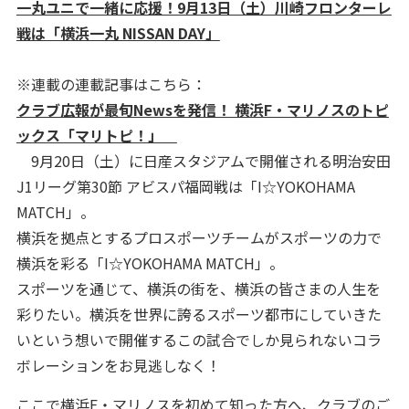
一丸ユニで一緒に応援！9月13日（土）川崎フロンターレ
戦は「横浜一丸 NISSAN DAY」
※連載の連載記事はこちら：
クラブ広報が最旬Newsを発信！ 横浜F・マリノスのトピ
ックス「マリトピ！」
9月20日（土）に日産スタジアムで開催される明治安田
J1リーグ第30節 アビスパ福岡戦は「I☆YOKOHAMA
MATCH」。
横浜を拠点とするプロスポーツチームがスポーツの力で
横浜を彩る「I☆YOKOHAMA MATCH」。
スポーツを通じて、横浜の街を、横浜の皆さまの人生を
彩りたい。横浜を世界に誇るスポーツ都市にしていきた
いという想いで開催するこの試合でしか見られないコラ
ボレーションをお見逃しなく！
ここで横浜F・マリノスを初めて知った方へ、クラブのご