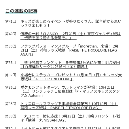
この連載の記事
キッズが楽しめるイベントが盛りだくさん。試合前から思い
第41回
っきり楽しもう！
伝統の一戦「CLASICO」 2月28日（土）東京ヴェルディ戦は
第40回
「伝統を塗り替える激闘を。」
フラッグパフォーマンスグループ「morethan」来場！ 2月
第39回
21日（土）浦和レッズ戦は「RAISE THE TRICOLORE FLAG
AGAIN」
「熱狂開幕ブランケット」を来場者3万名に配布！明治安田
第38回
J1百年構想リーグは2月6日（金）開幕！
来場者にステッカープレゼント！11月30日（日）セレッソ大
第37回
阪戦は「ALL FOR TRICOLORE」
ポケモンフットダーツ、ウルトラマンが登場！10月25日
第36回
（土）サンフレッチェ広島戦は「F・マリノスキッズスタジ
アム Autumn」
トリコロールフラッグを来場者全員配布！10月18日（土）
第35回
浦和レッズ戦は「RAISE THE TRICOLORE FLAG」
一丸ユニで一緒に応援！9月13日（土）川崎フロンターレ戦
第33回
は「横浜一丸 NISSAN DAY」
ナイトゲーム前にスタジアムで夏祭り！8月23日（土）FC町
第32回