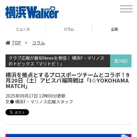
toggle
naviga
コラム
企画
TOP
TOP
>
コラム
クラブ広報が最旬Newsを発信！ 横浜F・マリノス
第34回
のトピックス「マリトピ！」
横浜を拠点とするプロスポーツチームとコラボ！9
月20日（土）アビスパ福岡戦は「I☆YOKOHAMA
MATCH」
2025年09月17日 12時00分更新
文● 横浜F・マリノス広報スタッフ