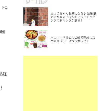
FC
ひょうちゃんも気になる♪ 数量限
定でかぬまブランドいちごトッピ
ングのドリンクが登場！
春制
六つ川小学校とのご縁で完成した
南区丼『チーズタッカルビ』
熱狂
！