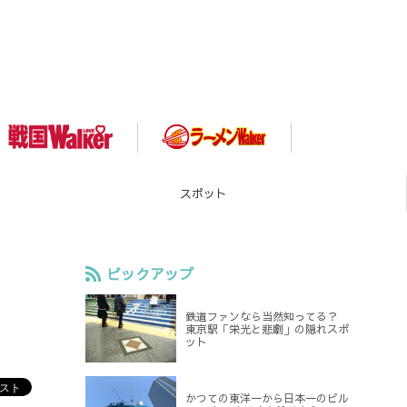
スポット
ピックアップ
鉄道ファンなら当然知ってる？
東京駅「栄光と悲劇」の隠れスポ
ット
かつての東洋一から日本一のビル