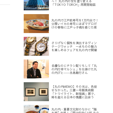
へ！ 丸の内の空を塗り変える
「TOKYO TORCH」再開発秘話
丸の内で江戸前寿司を1万円台で！
分厚いイカの寿司にほぼマグロだ
けの巻物に江戸っ子魂を感じた夜
さりげなく個性を演出するヴィン
テージウォッチ 一点ものの魅力
を楽しめるフェアを丸の内で開催
名優なのにチラシ配りもして「丸
の内行幸マルシェ」を仕掛けた丸
の内びと――永島敏行さん
【丸の内MEMO】その光は、色褪
せなかった。三菱一号館美術館
「トワイライト、新版画」展で、
時を超える日本の情趣に出会う
丸の内・重要文化財のなかに“隠
れ家”出現！「明治安田CAFE 丸の