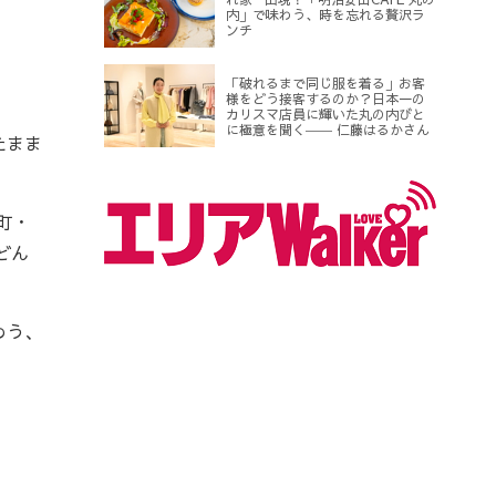
内」で味わう、時を忘れる贅沢ラ
ンチ
「破れるまで同じ服を着る」お客
様をどう接客するのか？日本一の
カリスマ店員に輝いた丸の内びと
に極意を聞く―― 仁藤はるかさん
たまま
。
町・
どん
わう、