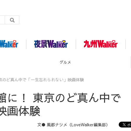
グルメ
京のど真ん中で「一生忘れられない」映画体験
館に！ 東京のど真ん中で
映画体験
文● 風都ナツメ（LoveWalker編集部）