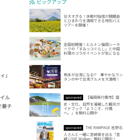
ピックアップ
壮大すぎる！休暇村指宿が開聞岳
とひまわりを満喫できる特別バス
ツアーを開催！
全国初開催！ヒルトン福岡シーホ
ークの「すみっコぐらし」と中国
料理のコラボイベントが気になる
ティ」
熊本が台湾になる!? 華やかなラン
タンの中で台湾グルメを大満喫！
イル
【福岡県行橋市】歴
sponsored
史・文化、自然を凝縮した観光ガ
で要チ
イドブック「ようこそ、行橋
へ。」を無料公開中
THE RAMPAGE 吉野北
sponsored
人さんと一緒に宮崎県を巡る「宮
崎 LOVE Walker」無料公開中！